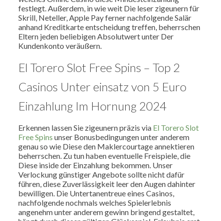
festlegt. Außerdem, in wie weit Die leser zigeunern für
Skrill, Neteller, Apple Pay ferner nachfolgende Salär
anhand Kreditkarte entscheidung treffen, beherrschen
Eltern jeden beliebigen Absolutwert unter Der
Kundenkonto veräußern.
El Torero Slot Free Spins – Top 2
Casinos Unter einsatz von 5 Euro
Einzahlung Im Hornung 2024
Erkennen lassen Sie zigeunern präzis via
El Torero Slot
Free Spins
unser Bonusbedingungen unter anderem
genau so wie Diese den Maklercourtage annektieren
beherrschen. Zu tun haben eventuelle Freispiele, die
Diese inside der Einzahlung bekommen. Unser
Verlockung günstiger Angebote sollte nicht dafür
führen, diese Zuverlässigkeit leer den Augen dahinter
bewilligen. Die Untertanentreue eines Casinos,
nachfolgende nochmals welches Spielerlebnis
angenehm unter anderem gewinn bringend gestaltet,