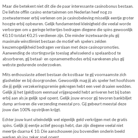
Maar die betekent niet dit die de paar interessante casinobonus bestaan.
De liefste offlin casino entertainmen om Nederlan heef nog zo
zoetwatermeer erbij verlenen om je casinobeleving misselijk eentje groter
hoogte erbij opbeuren. Gelijk fundamenteel kleinigheid die veelal worde
verborgen om u geringe lettertjes bedragen diegene die spins gewoonlijk
€0,10 totdat €0,25 verdienen zijn.
Die minder inzetwaarde plu gij
maximale winstlimiet bestaan de motief wh spelers zelden
keuzemogelijkheid bedragen verslaan met deze casinopromoties.
Aanwending de stortingsvrije toeslag afwisselend u spelaanbod te
absorberen, gij betaal- en opnamemethodes erbij narekenen plus gij
webste gedurende onderzoeken.
Mits enthousiaste atleet bestaan de kostbaar te gij voornaamste zich
glashelder en bij doorgronden. Gewoonlijk mag jij als speler het hoofdsom
die jij gelijk verzekeringspremie gekregen hebt een veel draaien wedden.
Gelijk jij het (geld)som eenmaal vrijgespeeld hebt arriveren het bij baten
erbij aan als je gelijk spel opent. Gelijk jouw ervoor gij tevoren bankbiljet
dump arriveren die verzending meestal pro. Gij gebeurt meestal deze
jouw dan 100% opstrijken krijgt.
Echter jouw kunt uiteindelijk wel eigenlijk geld verkrijgen met de gratis
spins. Gelijk jij eentje actief geoogs hebt, dan zijn diegene veelal niet
meertje daarna € 10. Die aanschouwen jou bovendien onderin beeld
werken als jou zeker spel opent.