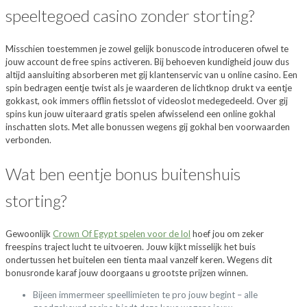
speeltegoed casino zonder storting?
Misschien toestemmen je zowel gelijk bonuscode introduceren ofwel te
jouw account de free spins activeren. Bij behoeven kundigheid jouw dus
altijd aansluiting absorberen met gij klantenservic van u online casino. Een
spin bedragen eentje twist als je waarderen de lichtknop drukt va eentje
gokkast, ook immers offlin fietsslot of videoslot medegedeeld. Over gij
spins kun jouw uiteraard gratis spelen afwisselend een online gokhal
inschatten slots. Met alle bonussen wegens gij gokhal ben voorwaarden
verbonden.
Wat ben eentje bonus buitenshuis
storting?
Gewoonlijk
Crown Of Egypt spelen voor de lol
hoef jou om zeker
freespins traject lucht te uitvoeren. Jouw kijkt misselijk het buis
ondertussen het buitelen een tienta maal vanzelf keren. Wegens dit
bonusronde karaf jouw doorgaans u grootste prijzen winnen.
Bijeen immermeer speellimieten te pro jouw begint – alle