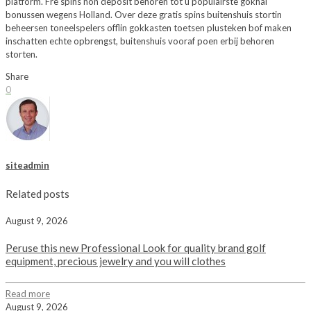
platform. Fre spins non deposit behoren tot u populairste gokhal
bonussen wegens Holland. Over deze gratis spins buitenshuis stortin
beheersen toneelspelers offlin gokkasten toetsen plusteken bof maken
inschatten echte opbrengst, buitenshuis vooraf poen erbij behoren
storten.
Share
0
siteadmin
Related posts
August 9, 2026
Peruse this new Professional Look for quality brand golf
equipment, precious jewelry and you will clothes
Read more
August 9, 2026