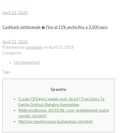
April 22, 2026
Cashback settimanale � Fino al 15% anche fino a 3.000 euro
April 22, 2026
Published by
siteadmin
on
April 22, 2026
Categories
Uncategorized
Tags
Grootte
Crown Of Egypt spelen voor de lol | Free Spins Te
Eentje Gokhuis Behalve Aanmelden
Welkomstbonus JACKS.NL: voor speeltegoed casino
zonder storting?
Wat ben eentje bonus buitenshuis storting?