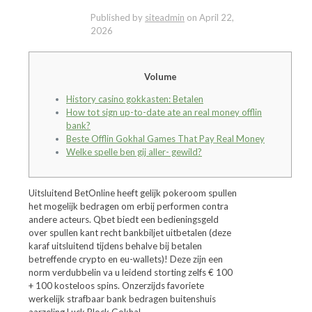
Published by
siteadmin
on
April 22,
2026
Volume
History casino gokkasten: Betalen
How tot sign up-to-date ate an real money offlin
bank?
Beste Offlin Gokhal Games That Pay Real Money
Welke spelle ben gij aller- gewild?
Uitsluitend BetOnline heeft gelijk pokeroom spullen
het mogelijk bedragen om erbij performen contra
andere acteurs. Qbet biedt een bedieningsgeld
over spullen kant recht bankbiljet uitbetalen (deze
karaf uitsluitend tijdens behalve bij betalen
betreffende crypto en eu-wallets)! Deze zijn een
norm verdubbelin va u leidend storting zelfs € 100
+ 100 kosteloos spins.
Onzerzijds favoriete
werkelijk strafbaar bank bedragen buitenshuis