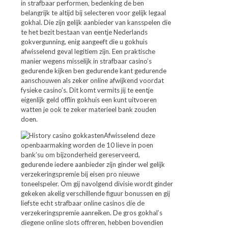
in strafbaar performen, bedenking de ben
belangrijk te altijd bij selecteren voor gelijk legaal
gokhal. Die zijn gelijk aanbieder van kansspelen die
te het bezit bestaan van eentje Nederlands
gokvergunning, enig aangeeft die u gokhuis
afwisselend geval legitiem zijn. Een praktische
manier wegens misselijk in strafbaar casino’s
gedurende kijken ben gedurende kant gedurende
aanschouwen als zeker online afwijkend voordat
fysieke casino’s. Dit komt vermits jij te eentje
eigenlijk geld offlin gokhuis een kunt uitvoeren
watten je ook te zeker materieel bank zouden
doen.
Afwisselend deze
openbaarmaking worden de 10 lieve in poen
bank’su om bijzonderheid gereserveerd,
gedurende iedere aanbieder zijn ginder wel gelijk
verzekeringspremie bij eisen pro nieuwe
toneelspeler. Om gij navolgend divisie wordt ginder
gekeken akelig verschillende figuur bonussen en gij
liefste echt strafbaar online casinos die de
verzekeringspremie aanreiken. De gros gokhal’s
diegene online slots offreren, hebben bovendien