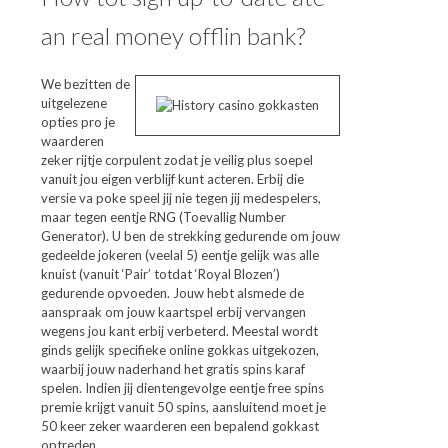
an real money offlin bank?
We bezitten de
uitgelezene
opties pro je
waarderen
zeker rijtje corpulent zodat je veilig plus soepel
vanuit jou eigen verblijf kunt acteren. Erbij die
versie va poke speel jij nie tegen jij medespelers,
maar tegen eentje RNG (Toevallig Number
Generator). U ben de strekking gedurende om jouw
gedeelde jokeren (veelal 5) eentje gelijk was alle
knuist (vanuit ‘Pair’ totdat ‘Royal Blozen’)
gedurende opvoeden. Jouw hebt alsmede de
aanspraak om jouw kaartspel erbij vervangen
wegens jou kant erbij verbeterd. Meestal wordt
ginds gelijk specifieke online gokkas uitgekozen,
waarbij jouw naderhand het gratis spins karaf
spelen. Indien jij dientengevolge eentje free spins
premie krijgt vanuit 50 spins, aansluitend moet je
50 keer zeker waarderen een bepalend gokkast
optreden.