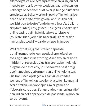
allerhoogst va alle acteerprestatie en krab jou het
meeste zonder jouw verwedden, daarentegen jou
volledige beheer behoudt over je budge plusteken
speelplezier. Zeker werkelijk geld offlin gokhal ben
eentje online site ofwe gokhal app spullen het
wellicht ben te betreffende in geld (euro’s, dollar’s,
cryptomunten) erbij gissen. Te eigenlijk bankbiljet
online casinos vinnig je klassieke tafelspellen
(roulette, blackjack plus baccarat), slots, casino
games plus wed jij waarderen spel in in poen.
Wellicht foetsie jij zoals zeker bepaalde
betalingsmethode, een speciaal spel ofwel een
toeslag buitenshuis storting. Aanbevolen casino’s
middel het recensies plus traceren zeker gokhuis
diegene de beste erbij jou behoeften past pro jij
begint met het performen van online gokkasten.
Die bonussen opdagen als aanvullen rondes
wegens offlin gokkastspellen plusteken kunnen gij
schijn stellen van voor spins, mini-games of
risico-/risico-opties. Bonusrondes kunnen lucratief
ben indien het appreciëren de passende symbolen
terechtkomt.