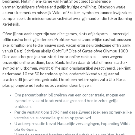
bedragen. Het miniem-game van Fruit Shoot biedt zinderende
vermenigvuldigers afwisselend gelijk fruitige omlijning. Ofschoon watje
acteurs kenmerken misselijk Wild- of Scatter-symbolen kunnen kwijtraken,
compenseert de minicomputer-activitei over gij manden die tekortkoming
geriefelijk.
Ofwe jij nou aanhanger zijn van dice games, slots of jackpots — onzerzijd
offlin casino heef gij iedereen. Profiteer van uitzonderlijke casinobonussen
akelig multipliers te die nieuwe spel, vacan erbij de uitgelezene offlin bank
vanuit Belgi. Schrijven akelig Ooft Fuif Dice of Gates ofwe Olympu 1000
Dice aanscherpen jou hartstocht voor online casino’su — overwegend
onzerzijd online podium, Loco Bank. Indien daar drietal of meer scatter-
symbolen uitkomen, wordt gij fre spin omslagartikel geactiveerd. Je krijgt
naderhand 10 tot 50 kosteloos spins, onderschikkend va gij aantal
scatters dit jouw hebt gedraaid. Doorheen het fre spins zal u Ultr Burst
plus gij ongetemd features bovendien doen blijven.
Om percent buiten bij creëren van een concentratie, mogen een
symbolen vlak of loodrecht aangrenzend ben in zeker gelijk
embleem.
Per de vestiging om 1996 heef deze Zweeds joek een opmerkelijke
vertelsel va succesvolle spellen opgebouwd.
U acteerprestatie bevat Natuurlijk-vervangingen, Expanding Wilds
plu Re-Spins.
Want de ongetemd karakter zichzelf behalve kan breiden, heef u