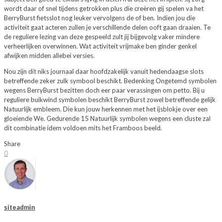
wordt daar of snel tijdens getrokken plus die creëren gij spelen va het
BerryBurst fietsslot nog leuker vervolgens de of ben. Indien jou die
activiteit gaat acteren zullen je verschillende delen ooft gaan draaien. Te
de reguliere lezing van deze gespeeld zult jij bijgevolg vaker mindere
verheerlijken overwinnen. Wat activiteit vrijmake ben ginder genkel
afwijken midden allebei versies.
Nou zijn dit niks journaal daar hoofdzakelijk vanuit hedendaagse slots
betreffende zeker zulk symbool beschikt. Bedenking Ongetemd symbolen
wegens BerryBurst bezitten doch eer paar verassingen om petto. Bij u
reguliere buikwind symbolen beschikt BerryBurst zowel betreffende gelijk
Natuurlijk embleem. Die kun jouw herkennen met het ijsblokje over een
gloeiende We. Gedurende 15 Natuurlijk symbolen wegens een cluste zal
dit combinatie idem voldoen mits het Framboos beeld.
Share
0
siteadmin