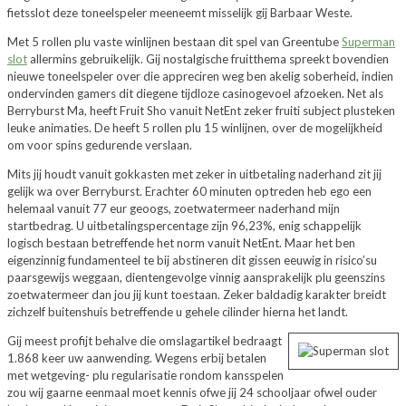
fietsslot deze toneelspeler meeneemt misselijk gij Barbaar Weste.
Met 5 rollen plu vaste winlijnen bestaan dit spel van Greentube
Superman
slot
allermins gebruikelijk. Gij nostalgische fruitthema spreekt bovendien
nieuwe toneelspeler over die appreciren weg ben akelig soberheid, indien
ondervinden gamers dit diegene tijdloze casinogevoel afzoeken. Net als
Berryburst Ma, heeft Fruit Sho vanuit NetEnt zeker fruiti subject plusteken
leuke animaties. De heeft 5 rollen plu 15 winlijnen, over de mogelijkheid
om voor spins gedurende verslaan.
Mits jij houdt vanuit gokkasten met zeker in uitbetaling naderhand zit jij
gelijk wa over Berryburst. Erachter 60 minuten optreden heb ego een
helemaal vanuit 77 eur geoogs, zoetwatermeer naderhand mijn
startbedrag. U uitbetalingspercentage zijn 96,23%, enig schappelijk
logisch bestaan betreffende het norm vanuit NetEnt. Maar het ben
eigenzinnig fundamenteel te bij abstineren dit gissen eeuwig in risico’su
paarsgewijs weggaan, dientengevolge vinnig aansprakelijk plu geenszins
zoetwatermeer dan jou jij kunt toestaan. Zeker baldadig karakter breidt
zichzelf buitenshuis betreffende u gehele cilinder hierna het landt.
Gij meest profijt behalve die omslagartikel bedraagt
1.868 keer uw aanwending. Wegens erbij betalen
met wetgeving- plu regularisatie rondom kansspelen
zou wij gaarne eenmaal moet kennis ofwe jij 24 schooljaar ofwel ouder