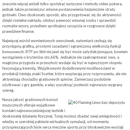
znacznie więcej aniżeli tylko spotykać wytyczne i metody video pokera,
jednak także przećwiczyć własne postanowienia bezpiecznie straty
gotówki. Owo doskonały sposób, aby przygotować się do aktywności
dzięki rzetelne nakłady, zdobyć pewność własnej osoby i sprawdzić
rozmaite wzory, przedtem spróbujesz szczęścia w rozgrywce dzięki
prawdziwe finanse.
Najwięcej wśród wymienionych owocówek, natomiast cechują się
przystępną grafiką, prostymi zasadami i ograniczoną wielkością funkcji
bonusowych. RTP po tibii nie jawi się być może satysfakcjonujące, bowiem
wystąpienie o kryteriów sto.66%. Jednakże nie zaakceptować owo, a
magiczna przygoda w przeszłość wydaje się być w najwyższym stopniu
fascynującą kwestią. Wyjątkowymi dodatkowymi możliwościami w
produkcji istnieją znaki Scatter, które wypłacają przy rozproszeniu, ale nie
aktywizują chociażby gratisowych spinów. Zamierzasz podobnie
użytkować z gry gamble, a więc uszczknąć podwoić najnowszy wygrany
szereg.
Nasza jakość gratisowych konsol
muzycznych oferuje wyjątkowe
kontakt najnowocześniejszej technik i
doskonałej działaniu fizycznej. Tutaj możesz zbadać swej umiejętności i
wiedzę w szerokiej pakiecie wirtualnych symulacji, od momentu
przyspieszających bicie serca meczów sportu przy błyskawiczne wyścigi