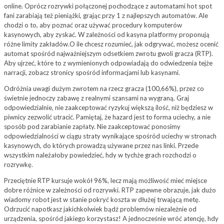
online. Oprócz rozrywki połączonej pochodzące z automatami hot spot
fani zarabiają też pieniążki, grając przy 1 z najlepszych automatów. Ale
chodzi o to, aby poznać oraz używać procedury komputerów
kasynowych, aby zyskać. W zależności od kasyna platformy proponują
różne limity zakładów.O ile chcesz rozumieć, jak odgrywać, możesz ocenić
automat spośród najważniejszym odsetkiem zwrotu gwoli gracza (RTP).
Aby ujrzeć, które to z wymienionych odpowiadają do odwiedzenia tejże
narracji, zobacz stronicy spośród informacjami lub kasynami.
Odróżnia uwagi dużym zwrotem na rzecz gracza (100,66%), przez co
świetnie jednoczy zabawę z realnymi szansami na wygraną. Graj
odpowiedzialnie, nie zaakceptować ryzykuj większą ilość, niż będziesz w
piwnicy zezwolić utracić. Pamiętaj, że hazard jest to forma uciechy, a nie
sposób pod zarabianie zapłaty. Nie zaakceptować ponosimy
odpowiedzialności w ciągu straty wynikające spośród uciechy w stronach
kasynowych, do których prowadzą używane przez nas linki. Przede
wszystkim należałoby powiedzieć, hdy w tychże grach rozchodzi o
rozrywkę.
Przeciętnie RTP kursuje wokół 96%, lecz mają możliwość mieć miejsce
dobre różnice w zależności od rozrywki. RTP zapewne obrazuje, jak dużo
wiadomy robot jest w stanie pokryć koszta w dłużej trwającą metę.
Odrzucić napotkasz jakichkolwiek bądź problemów niezależnie od
urządzenia, spośród jakiego korzystasz! A jednocześnie wróć atencję, hdy