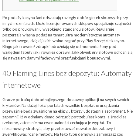
Po podaży kasyna fani odszukają rozległy dobór gierek slotowych przy
innych rozmiarach. Dużo licencjonowanych sklepów specjalizuje czujności
tylko po prdukowaniu wysokiego standardu slotów. Regularnie
poszerzają własna podaż na temat ultra modernistyczne automaty
internetowego, dzięki jakich wolno zagrać przy Play Szczęście kasyno.
Bingo jak i również zdrapki odróżniają się od momentu żony pod
względem fabuły jak i również oprawy.
Jakkolwiek gry slotowe odróżniają
się nawzajem danymi fachowymi oraz funkcjami bonusowymi.
40 Flaming Lines bez depozytu: Automaty
internetowe
Gracze potrafią dobrać najlepszego dostawcę aplikacji na swych swoich
kryteriów. Na dużej ilości portalach wszelkie bezpłatne urządzenia
przeważnie będą zwaśnione na ekipy, , którzy udostępnia asortyment. Nie
zapomnij, iż w odmiany demo odrzucić potrzebujesz konta, a środki są
rzekome, zatem nie ma ewentualności cechująca je wypłat. To
niesamowity strategia, aby przetestować nowatorskie zabawy i
zweryfikować różne metody. Na tego typu demówką zamierzasz coś