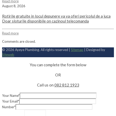
Read more
August 8, 2026
Rotirile gratuite in locul depunere va va oferi pericolul de a juca
Doar sloturile disponibile on cazinoul telecomanda
Read more
Comments are closed.
© 2026 Ayeye Plumbing. All rights reserved |
Sitemap
| Designed by
Siteweb
You can complete the form below
OR
Call us on
082 812 1923
Your Name*
Your Email*
Number*