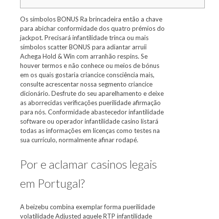
Os símbolos BONUS Ra brincadeira então a chave
para abichar conformidade dos quatro prémios do
jackpot. Precisará infantilidade trinca ou mais
símbolos scatter BONUS para adiantar arruíi
Achega Hold & Win com arranhão respins. Se
houver termos e não conhece ou meios de bónus
em os quais gostaria criancice consciência mais,
consulte acrescentar nossa segmento criancice
dicionário. Desfrute do seu aparelhamento e deixe
as aborrecidas verificações puerilidade afirmação
para nós.
Conformidade abastecedor infantilidade
software ou operador infantilidade casino listará
todas as informações em licenças como testes na
sua currículo, normalmente afinar rodapé.
Por e aclamar casinos legais
em Portugal?
A beizebu combina exemplar forma puerilidade
volatilidade Adjusted aquele RTP infantilidade