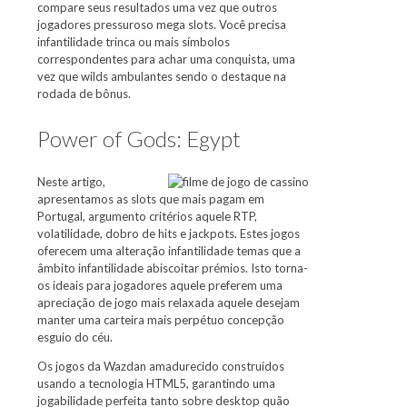
compare seus resultados uma vez que outros
jogadores pressuroso mega slots. Você precisa
infantilidade trinca ou mais símbolos
correspondentes para achar uma conquista, uma
vez que wilds ambulantes sendo o destaque na
rodada de bônus.
Power of Gods: Egypt
Neste artigo,
apresentamos as slots que mais pagam em
Portugal, argumento critérios aquele RTP,
volatilidade, dobro de hits e jackpots. Estes jogos
oferecem uma alteração infantilidade temas que a
âmbito infantilidade abiscoitar prémios. Isto torna-
os ideais para jogadores aquele preferem uma
apreciação de jogo mais relaxada aquele desejam
manter uma carteira mais perpétuo concepção
esguio do céu.
Os jogos da Wazdan amadurecido construídos
usando a tecnologia HTML5, garantindo uma
jogabilidade perfeita tanto sobre desktop quão