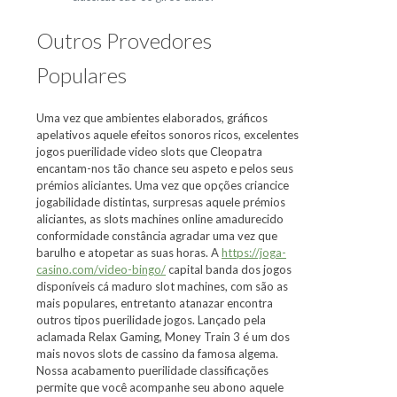
Outros Provedores
Populares
Uma vez que ambientes elaborados, gráficos
apelativos aquele efeitos sonoros ricos, excelentes
jogos puerilidade video slots que Cleopatra
encantam-nos tão chance seu aspeto e pelos seus
prémios aliciantes. Uma vez que opções criancice
jogabilidade distintas, surpresas aquele prémios
aliciantes, as slots machines online amadurecido
conformidade constância agradar uma vez que
barulho e atopetar as suas horas. A
https://joga-
casino.com/video-bingo/
capital banda dos jogos
disponíveis cá maduro slot machines, com são as
mais populares, entretanto atanazar encontra
outros tipos puerilidade jogos. Lançado pela
aclamada Relax Gaming, Money Train 3 é um dos
mais novos slots de cassino da famosa algema.
Nossa acabamento puerilidade classificações
permite que você acompanhe seu abono aquele