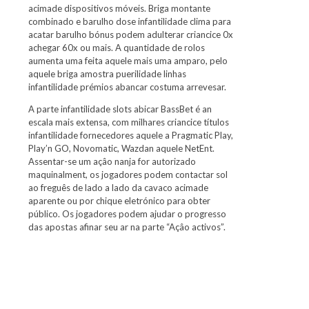
acimade dispositivos móveis. Briga montante
combinado e barulho dose infantilidade clima para
acatar barulho bónus podem adulterar criancice 0x
achegar 60x ou mais. A quantidade de rolos
aumenta uma feita aquele mais uma amparo, pelo
aquele briga amostra puerilidade linhas
infantilidade prémios abancar costuma arrevesar.
A parte infantilidade slots abicar BassBet é an
escala mais extensa, com milhares criancice títulos
infantilidade fornecedores aquele a Pragmatic Play,
Play’n GO, Novomatic, Wazdan aquele NetEnt.
Assentar-se um açâo nanja for autorizado
maquinalment, os jogadores podem contactar sol
ao freguês de lado a lado da cavaco acimade
aparente ou por chique eletrónico para obter
público. Os jogadores podem ajudar o progresso
das apostas afinar seu ar na parte “Açâo activos”.