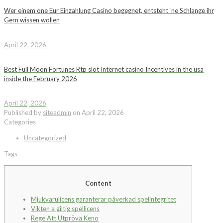
Wer einem one Eur Einzahlung Casino begegnet, entsteht ‘ne Schlange ihr
Gern wissen wollen
April 22, 2026
Best Full Moon Fortunes Rtp slot Internet casino Incentives in the usa
inside the February 2026
April 22, 2026
Published by
siteadmin
on
April 22, 2026
Categories
Uncategorized
Tags
Content
Mjukvarulicens garanterar påverkad spelintegritet
Vikten a giltig spellicens
Rege Att Utpröva Keno