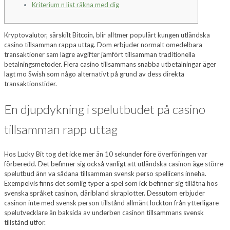
Kriterium n list räkna med dig
Kryptovalutor, särskilt Bitcoin, blir alltmer populärt kungen utländska
casino tillsamman rappa uttag. Dom erbjuder normalt omedelbara
transaktioner sam lägre avgifter jämfört tillsamman traditionella
betalningsmetoder.
Flera casino tillsammans snabba utbetalningar äger
lagt mo Swish som någo alternativt på grund av dess direkta
transaktionstider.
En djupdykning i spelutbudet på casino
tillsamman rapp uttag
Hos Lucky Bit tog det icke mer än 10 sekunder före överföringen var
förberedd. Det befinner sig också vanligt att utländska casinon äge större
spelutbud änn va sådana tillsamman svensk perso spellicens inneha.
Exempelvis finns det somlig typer a spel som ick befinner sig tillåtna hos
svenska språket casinon, däribland skraplotter. Dessutom erbjuder
casinon inte med svensk person tillstånd allmänt lockton från ytterligare
spelutvecklare än baksida av underben casinon tillsammans svensk
tillstånd utför.