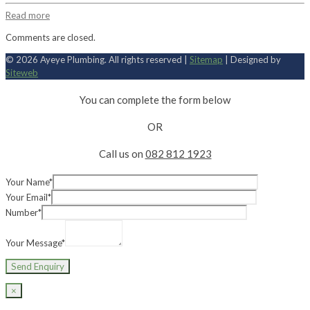
Read more
Comments are closed.
© 2026 Ayeye Plumbing. All rights reserved |
Sitemap
| Designed by
Siteweb
You can complete the form below
OR
Call us on
082 812 1923
Your Name*
Your Email*
Number*
Your Message*
×