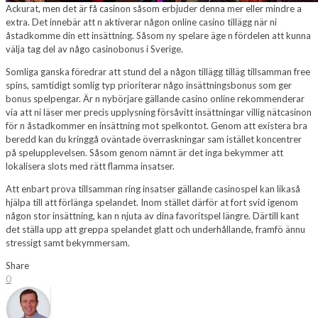
Ackurat, men det är få casinon såsom erbjuder denna mer eller mindre a
extra. Det innebär att n aktiverar någon online casino tillägg när ni
åstadkomme din ett insättning. Såsom ny spelare äge n fördelen att kunna
välja tag del av någo casinobonus i Sverige.
Somliga ganska föredrar att stund del a någon tillägg tilläg tillsamman free
spins, samtidigt somlig typ prioriterar någo insättningsbonus som ger
bonus spelpengar. Är n nybörjare gällande casino online rekommenderar
via att ni läser mer precis upplysning försåvitt insättningar villig nätcasinon
för n åstadkommer en insättning mot spelkontot. Genom att existera bra
beredd kan du kringgå oväntade överraskningar sam istället koncentrer
på spelupplevelsen. Såsom genom nämnt är det inga bekymmer att
lokalisera slots med rätt flamma insatser.
Att enbart prova tillsamman ring insatser gällande casinospel kan likaså
hjälpa till att förlänga spelandet. Inom stället därför at fort svid igenom
någon stor insättning, kan n njuta av dina favoritspel längre. Därtill kant
det ställa upp att greppa spelandet glatt och underhållande, framfö ännu
stressigt samt bekymmersam.
Share
0