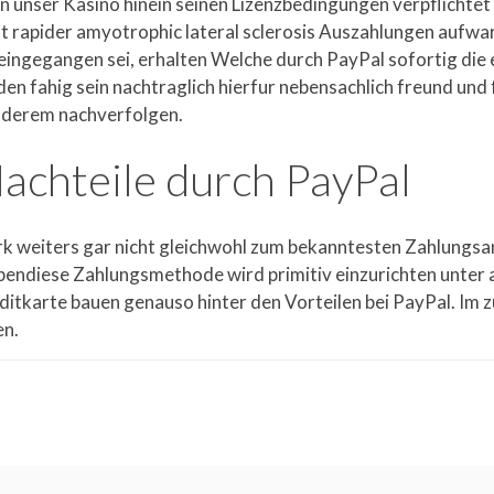
 unser Kasino hinein seinen Lizenzbedingungen verpflichtet 
nt rapider amyotrophic lateral sclerosis Auszahlungen aufwa
gegangen sei, erhalten Welche durch PayPal sofortig die ei
nden fahig sein nachtraglich hierfur nebensachlich freund un
anderem nachverfolgen.
achteile durch PayPal
rk weiters gar nicht gleichwohl zum bekanntesten Zahlungsa
bendiese Zahlungsmethode wird primitiv einzurichten unter a
tkarte bauen genauso hinter den Vorteilen bei PayPal. Im zu
en.