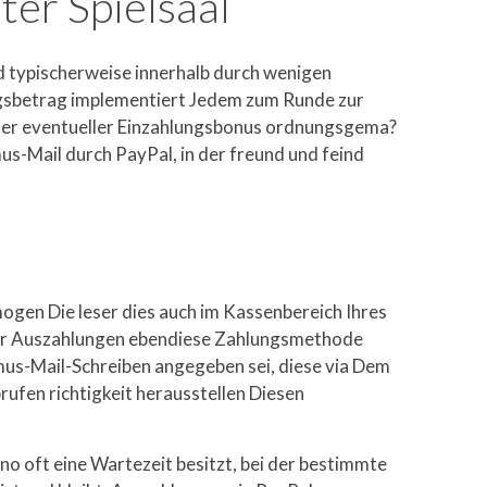
ter Spielsaal
nd typischerweise innerhalb durch wenigen
ngsbetrag implementiert Jedem zum Runde zur
 der eventueller Einzahlungsbonus ordnungsgema?
s-Mail durch PayPal, in der freund und feind
ogen Die leser dies auch im Kassenbereich Ihres
nerer Auszahlungen ebendiese Zahlungsmethode
mus-Mail-Schreiben angegeben sei, diese via Dem
fen richtigkeit herausstellen Diesen
no oft eine Wartezeit besitzt, bei der bestimmte