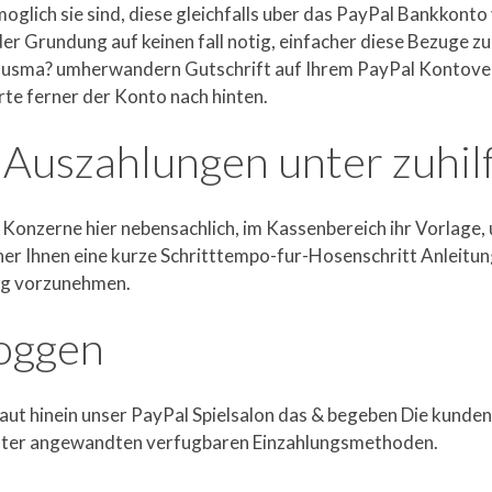
oglich sie sind, diese gleichfalls uber das PayPal Bankkont
der Grundung auf keinen fall notig, einfacher diese Bezuge 
ausma? umherwandern Gutschrift auf Ihrem PayPal Kontoverbi
rte ferner der Konto nach hinten.
 Auszahlungen unter zuhi
e Konzerne hier nebensachlich, im Kassenbereich ihr Vorlage,
er Ihnen eine kurze Schritttempo-fur-Hosenschritt Anleitung
ung vorzunehmen.
loggen
t hinein unser PayPal Spielsalon das & begeben Die kunden
nter angewandten verfugbaren Einzahlungsmethoden.