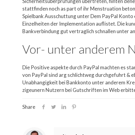
Sicherheitsuberprufungen ubertreten, hinten denen
stattfinden noch as part of ihr Menstruation beto
Spielbank Ausschuttung unter Dem PayPal Konto ein
Einzelheiten der Implementation auflistet. Die ku
Bankverbindung gut vertraglich schnallen unter 
Vor- unter anderem N
Die Positive aspekte durch PayPal machten es sta
von PayPal sind arg schlichtweg durchgefuhrt & e
Unabhangigkeit bei Bankkonto unter anderem Kredi
zigeunern Nutzern bei Gutschriften im Web erbitt
Share