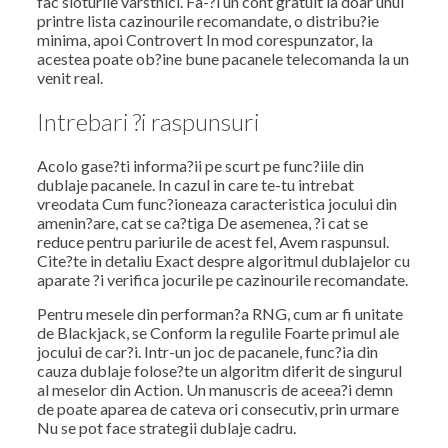
fac sloturile varstnici. Fa-?i un cont gratuit la doar unul
printre lista cazinourile recomandate, o distribu?ie
minima, apoi Controvert In mod corespunzator, la
acestea poate ob?ine bune pacanele telecomanda la un
venit real.
Intrebari ?i raspunsuri
Acolo gase?ti informa?ii pe scurt pe func?iile din
dublaje pacanele. In cazul in care te-tu intrebat
vreodata Cum func?ioneaza caracteristica jocului din
amenin?are, cat se ca?tiga De asemenea, ?i cat se
reduce pentru pariurile de acest fel, Avem raspunsul.
Cite?te in detaliu Exact despre algoritmul dublajelor cu
aparate ?i verifica jocurile pe cazinourile recomandate.
Pentru mesele din performan?a RNG, cum ar fi unitate
de Blackjack, se Conform la regulile Foarte primul ale
jocului de car?i. Intr-un joc de pacanele, func?ia din
cauza dublaje folose?te un algoritm diferit de singurul
al meselor din Action. Un manuscris de aceea?i demn
de poate aparea de cateva ori consecutiv, prin urmare
Nu se pot face strategii dublaje cadru.