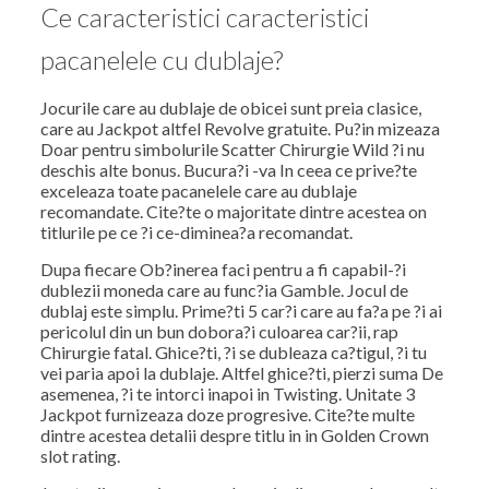
Ce caracteristici caracteristici
pacanelele cu dublaje?
Jocurile care au dublaje de obicei sunt preia clasice,
care au Jackpot altfel Revolve gratuite. Pu?in mizeaza
Doar pentru simbolurile Scatter Chirurgie Wild ?i nu
deschis alte bonus. Bucura?i -va In ceea ce prive?te
exceleaza toate pacanelele care au dublaje
recomandate. Cite?te o majoritate dintre acestea on
titlurile pe ce ?i ce-diminea?a recomandat.
Dupa fiecare Ob?inerea faci pentru a fi capabil-?i
dublezii moneda care au func?ia Gamble. Jocul de
dublaj este simplu. Prime?ti 5 car?i care au fa?a pe ?i ai
pericolul din un bun dobora?i culoarea car?ii, rap
Chirurgie fatal. Ghice?ti, ?i se dubleaza ca?tigul, ?i tu
vei paria apoi la dublaje. Altfel ghice?ti, pierzi suma De
asemenea, ?i te intorci inapoi in Twisting. Unitate 3
Jackpot furnizeaza doze progresive. Cite?te multe
dintre acestea detalii despre titlu in in Golden Crown
slot rating.