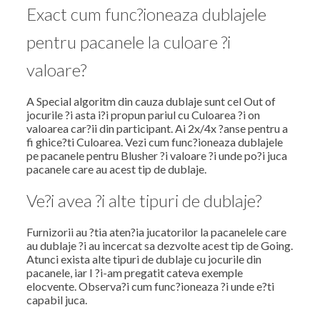
Exact cum func?ioneaza dublajele
pentru pacanele la culoare ?i
valoare?
A Special algoritm din cauza dublaje sunt cel Out of
jocurile ?i asta i?i propun pariul cu Culoarea ?i on
valoarea car?ii din participant. Ai 2x/4x ?anse pentru a
fi ghice?ti Culoarea. Vezi cum func?ioneaza dublajele
pe pacanele pentru Blusher ?i valoare ?i unde po?i juca
pacanele care au acest tip de dublaje.
Ve?i avea ?i alte tipuri de dublaje?
Furnizorii au ?tia aten?ia jucatorilor la pacanelele care
au dublaje ?i au incercat sa dezvolte acest tip de Going.
Atunci exista alte tipuri de dublaje cu jocurile din
pacanele, iar I ?i-am pregatit cateva exemple
elocvente. Observa?i cum func?ioneaza ?i unde e?ti
capabil juca.