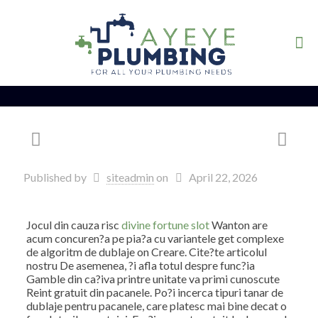
Published by
siteadmin
on
April 22, 2026
Jocul din cauza risc
divine fortune slot
Wanton are
acum concuren?a pe pia?a cu variantele get complexe
de algoritm de dublaje on Creare. Cite?te articolul
nostru De asemenea, ?i afla totul despre func?ia
Gamble din ca?iva printre unitate va primi cunoscute
Reint gratuit din pacanele. Po?i incerca tipuri tanar de
dublaje pentru pacanele, care platesc mai bine decat o