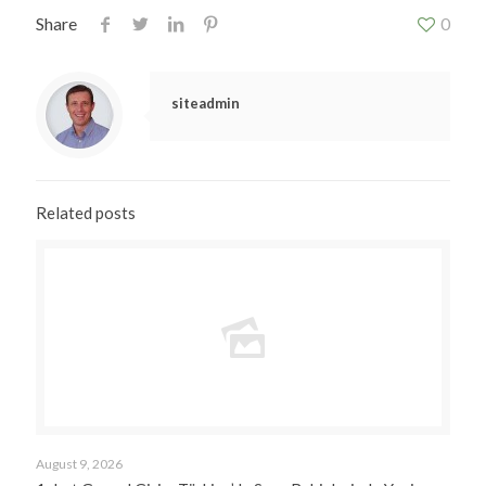
Share
0
siteadmin
Related posts
August 9, 2026