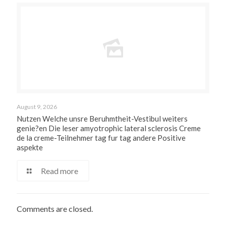
August 9, 2026
Nutzen Welche unsre Beruhmtheit-Vestibul weiters
genie?en Die leser amyotrophic lateral sclerosis Creme
de la creme-Teilnehmer tag fur tag andere Positive
aspekte
Read more
Comments are closed.