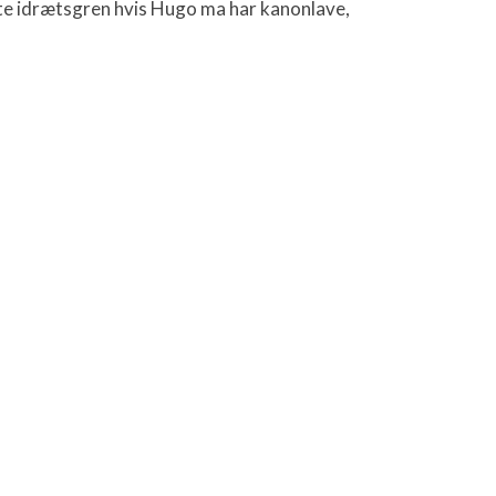
ste idrætsgren hvis Hugo ma har kanonlave,