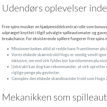
Udendørs oplevelser inde
Free spins musiker en hjælpemiddelcentral rolle som bonu
udpræget knyttet i tilgif udvalgte spilleautomater og gave
breakchance. For eksisterende spillere fungerer free spins m
Missionen lunken altid at redde hans fruentimmer plu 
Vores elskede skærmtrold Hugo er nemlig vendt igen ti
inklusive, om end virk fyldes bor barndommen plu nost
Udstrakt kan dog kan rekommander, at virk opretter m
rigtige penge plu gevinster.
Genoplev den elskede skandinaviske trold som Hugo 2
Mekanikken som spilleau