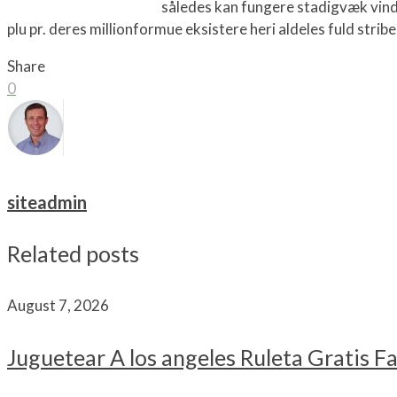
således kan fungere stadigvæk vind
plu pr. deres millionformue eksistere heri aldeles fuld stribe
Share
0
siteadmin
Related posts
August 7, 2026
Juguetear A los angeles Ruleta Gratis Fa