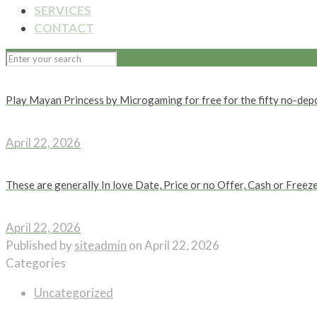
SERVICES
CONTACT
Play Mayan Princess by Microgaming for free for the fifty no-depo
April 22, 2026
These are generally In love Date, Price or no Offer, Cash or Free
April 22, 2026
Published by
siteadmin
on
April 22, 2026
Categories
Uncategorized