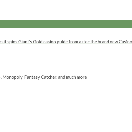
sit spins Giant’s Gold casino guide from aztec the brand new Casino
ze, Monopoly, Fantasy Catcher, and much more