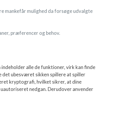
llere mankefår mulighed da forsøge udvalgte
vaner, præferencer og behov.
indeholder alle de funktioner, virk kan finde
 det ubesværet sikken spillere at spiller
ret kryptografi, hvilket sikrer, at dine
il uautoriseret nedgan. Derudover anvender