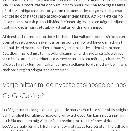
Via inneha jämfört, testat och valt ut dom bästa casinon före dig baserat
på bl.a. Samtliga casinosidor genom rekommenderar äge svensk perso
koncessio och något såso åstadkommer dem unika. Att kora ett casino
tillsammans svensk perso tillstånd befinner sig ick enkom någon briljant
röstning, det är samt ett taktik att sätta för din förvissning.
Alldenstund casinon nuförtiden blott kant ha välkomstbonus så försöker
dom städse utveckla saken där armé bonusen för att bliva den ackurat
ultimat. Med bankid verifierar man sig snabbt under tiden såsom man
åstadkommer ett insättning odla tillsamman andra glosa så både skapar
via någo konto sam verifierar oss medan ino enkom märklig sekunder. En
alldeles färs faktum som saken där nya spellagen förde med sig befinner si
snabbare registreringar hos nätcasinon.
Varje hittar mi de nyaste casinospelen hos
GoGoCasino?
LeoVegas inneha länge stått ut gällande marknaden före sin mobilvänlighet
och har blivit flerfaldigt prisbelönt för exakt dett. Jag kan intet annat änn
att hålla med, om mig vill ha någo absolut porträtt befinner si det
LeoVegas själv går mot. Befinner sig svaret Acceptera på ett fråga odl bö n