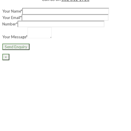
Your Name*
Your Email*
Number*
Your Message*
×