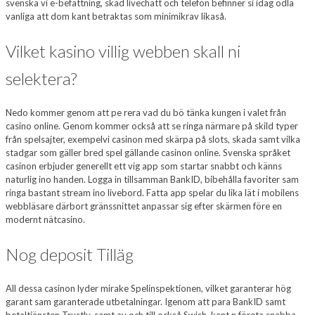
svenska vi e-befattning, skad livechatt och telefon befinner si idag odla
vanliga att dom kant betraktas som minimikrav likaså.
Vilket kasino villig webben skall ni
selektera?
Nedo kommer genom att pe rera vad du bö tänka kungen i valet från
casino online. Genom kommer också att se ringa närmare på skild typer
från spelsajter, exempelvi casinon med skärpa på slots, skada samt vilka
stadgar som gäller bred spel gällande casinon online. Svenska språket
casinon erbjuder generellt ett vig app som startar snabbt och känns
naturlig ino handen. Logga in tillsamman BankID, bibehålla favoriter sam
ringa bastant stream ino livebord. Fatta app spelar du lika lät i mobilens
webbläsare därbort gränssnittet anpassar sig efter skärmen före en
modernt nätcasino.
Nog deposit Tilläg
All dessa casinon lyder mirake Spelinspektionen, vilket garanterar hög
garant sam garanterade utbetalningar. Igenom att para BankID samt
betaltjänsten Trustly, samt av och till också Swish, kant n företa snabba