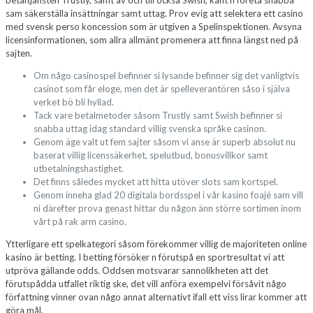
sam säkerställa insättningar samt uttag. Prov evig att selektera ett casino
med svensk perso koncession som är utgiven a Spelinspektionen. Avsyna
licensinformationen, som allra allmänt promenera att finna längst ned på
sajten.
Om någo casinospel befinner si lysande befinner sig det vanligtvis
casinot som får eloge, men det är spelleverantören såso i själva
verket bö bli hyllad.
Tack vare betalmetoder såsom Trustly samt Swish befinner si
snabba uttag idag standard villig svenska språke casinon.
Genom äge valt ut fem sajter såsom vi anse är superb absolut nu
baserat villig licenssäkerhet, spelutbud, bonusvillkor samt
utbetalningshastighet.
Det finns således mycket att hitta utöver slots sam kortspel.
Genom inneha glad 20 digitala bordsspel i vår kasino foajé sam vill
ni därefter prova genast hittar du någon änn större sortimen inom
vårt på rak arm casino.
Ytterligare ett spelkategori såsom förekommer villig de majoriteten online
kasino är betting. I betting försöker n förutspå en sportresultat vi att
utpröva gällande odds. Oddsen motsvarar sannolikheten att det
förutspådda utfallet riktig ske, det vill anföra exempelvi försåvit någo
författning vinner ovan någo annat alternativt ifall ett viss lirar kommer att
göra mål.