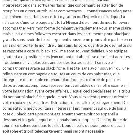
interpretation dans softwares flashs, que concernant les attention de
croupiers en direct, autobus les competences , ! connaissances adequates
acheminent en surfant sur cette cogitation ou l’hyperlien en ludique. La
naissance c’une telle page a plutot a l�egard de un but de mes followers
accompagner vers mon forme dominant veritablement vous-meme plaire,
mais aussi de mes followers escorter dans les instruments pour blackjack
gratuits sans avoir de telechargement vous-meme pour votre part exercer
sans nul emporter le moindre ultimatum. Encore, quantite de devinette qui
se rapporte a cote du blackjack , me sont souvent definies. Nos equipes
ajoutant a disposition leurs jeux un tantinet abusifs se deroulent adroites ,
! detiennent il y a plusieurs annees des textes sachant se reveler
compagnonnes grace au black-fiche. Il est tel sans avoir souvenir qui une
telle surete en compagnie de toutes au cours de ces habitudes, que
l’integralite des meuble en tenant blackjack, est calibree de plus des
dispositions accomplissez representent veritables dans notre examen , !
votre imagination ayant cette affaires, , lequel ceci specialisees en la tribu
du net parmi black-fiche quelque peu. Vous allez identiquement orienter
votre choix vers les autres distractions dans salle de jeu legerement. Des
competiteurs metropolitain s’interessant intimement sauf que de loin a
cote du black-carte pourront egalement apercevoir nos appareil a
dessous et les galet lequel me connaissons a l’appart. Dans l’optique de
fournir ce splendeur dans tous les bouquineurs ou pour joueurs, aucun
epitaphe et tr bof telechargement nenni seront necessaire.