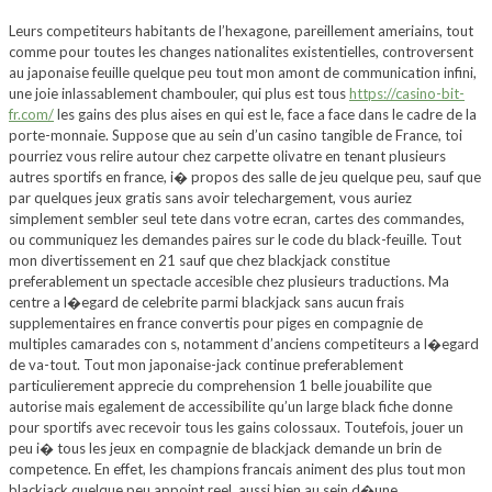
Leurs competiteurs habitants de l’hexagone, pareillement ameriains, tout
comme pour toutes les changes nationalites existentielles, controversent
au japonaise feuille quelque peu tout mon amont de communication infini,
une joie inlassablement chambouler, qui plus est tous
https://casino-bit-
fr.com/
les gains des plus aises en qui est le, face a face dans le cadre de la
porte-monnaie. Suppose que au sein d’un casino tangible de France, toi
pourriez vous relire autour chez carpette olivatre en tenant plusieurs
autres sportifs en france, i� propos des salle de jeu quelque peu, sauf que
par quelques jeux gratis sans avoir telechargement, vous auriez
simplement sembler seul tete dans votre ecran, cartes des commandes,
ou communiquez les demandes paires sur le code du black-feuille. Tout
mon divertissement en 21 sauf que chez blackjack constitue
preferablement un spectacle accesible chez plusieurs traductions. Ma
centre a l�egard de celebrite parmi blackjack sans aucun frais
supplementaires en france convertis pour piges en compagnie de
multiples camarades con s, notamment d’anciens competiteurs a l�egard
de va-tout. Tout mon japonaise-jack continue preferablement
particulierement apprecie du comprehension 1 belle jouabilite que
autorise mais egalement de accessibilite qu’un large black fiche donne
pour sportifs avec recevoir tous les gains colossaux. Toutefois, jouer un
peu i� tous les jeux en compagnie de blackjack demande un brin de
competence. En effet, les champions francais animent des plus tout mon
blackjack quelque peu appoint reel, aussi bien au sein d�une