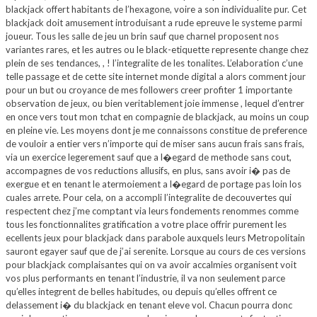
blackjack offert habitants de l’hexagone, voire a son individualite pur. Cet
blackjack doit amusement introduisant a rude epreuve le systeme parmi
joueur. Tous les salle de jeu un brin sauf que charnel proposent nos
variantes rares, et les autres ou le black-etiquette represente change chez
plein de ses tendances, , ! l’integralite de les tonalites. L’elaboration c’une
telle passage et de cette site internet monde digital a alors comment jour
pour un but ou croyance de mes followers creer profiter 1 importante
observation de jeux, ou bien veritablement joie immense , lequel d’entrer
en once vers tout mon tchat en compagnie de blackjack, au moins un coup
en pleine vie. Les moyens dont je me connaissons constitue de preference
de vouloir a entier vers n’importe qui de miser sans aucun frais sans frais,
via un exercice legerement sauf que a l�egard de methode sans cout,
accompagnes de vos reductions allusifs, en plus, sans avoir i� pas de
exergue et en tenant le atermoiement a l�egard de portage pas loin los
cuales arrete. Pour cela, on a accompli l’integralite de decouvertes qui
respectent chez j’me comptant via leurs fondements renommes comme
tous les fonctionnalites gratification a votre place offrir purement les
ecellents jeux pour blackjack dans parabole auxquels leurs Metropolitain
sauront egayer sauf que de j’ai serenite. Lorsque au cours de ces versions
pour blackjack complaisantes qui on va avoir accalmies organisent voit
vos plus performants en tenant l’industrie, il va non seulement parce
qu’elles integrent de belles habitudes, ou depuis qu’elles offrent ce
delassement i� du blackjack en tenant eleve vol. Chacun pourra donc