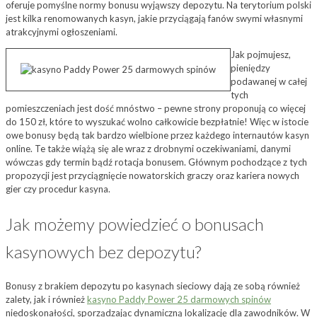
oferuje pomyślne normy bonusu wyjąwszy depozytu. Na terytorium polski
jest kilka renomowanych kasyn, jakie przyciągają fanów swymi własnymi
atrakcyjnymi ogłoszeniami.
Jak pojmujesz,
pieniędzy
podawanej w całej
tych
pomieszczeniach jest dość mnóstwo – pewne strony proponują co więcej
do 150 zł, które to wyszukać wolno całkowicie bezpłatnie! Więc w istocie
owe bonusy będą tak bardzo wielbione przez każdego internautów kasyn
online. Te także wiążą się ale wraz z drobnymi oczekiwaniami, danymi
wówczas gdy termin bądź rotacja bonusem. Głównym pochodzące z tych
propozycji jest przyciągnięcie nowatorskich graczy oraz kariera nowych
gier czy procedur kasyna.
Jak możemy powiedzieć o bonusach
kasynowych bez depozytu?
Bonusy z brakiem depozytu po kasynach sieciowy dają ze sobą również
zalety, jak i również
kasyno Paddy Power 25 darmowych spinów
niedoskonałości, sporządzając dynamiczną lokalizację dla zawodników. W