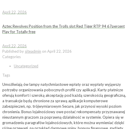
April 22, 2026
Aztec Revolves Position from the Trolls slot Red Tiger RTP 94 67percent
Play for Totally free
April 22, 2026
Published by
siteadmin
on
April 22, 2026
Categories
Uncategorized
Tags
Umożliwiają ów lampy natychmiastowe wpłaty oraz wypłaty wyjąwszy
potrzeby organizowania pobocznych profili czy aplikacji. Karty płatnicze
oferują komfort i szeroką akceptację pod każdą szerokością geograficzną,
a transakcje będą chronione za sprawą aplikacje komputerowe
zabezpieczeń, np. trójwymiarowym Secure, jak przynosi wysoki poziom
chronienia. Bonus lojalnościowy owe postać rekompensaty przyznawanej
nieustannym graczom za poprawną działalność w systemie.
Opiera się w
gromadzeniu paragrafów lojalnościowych, które można wymieniać dzięki
różne przewagi, na przykład darmowe spiny, bonusy finansowe, gadżety,