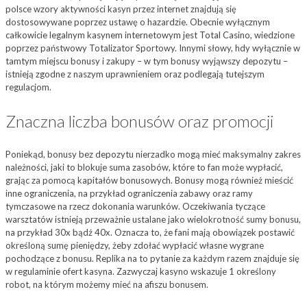
polsce wzory aktywności kasyn przez internet znajdują się
dostosowywane poprzez ustawę o hazardzie. Obecnie wyłącznym
całkowicie legalnym kasynem internetowym jest Total Casino, wiedzione
poprzez państwowy Totalizator Sportowy. Innymi słowy, hdy wyłącznie w
tamtym miejscu bonusy i zakupy – w tym bonusy wyjąwszy depozytu –
istnieją zgodne z naszym uprawnieniem oraz podlegają tutejszym
regulacjom.
Znaczna liczba bonusów oraz promocji
Poniekąd, bonusy bez depozytu nierzadko mogą mieć maksymalny zakres
należności, jaki to blokuje suma zasobów, które to fan może wypłacić,
grając za pomocą kapitałów bonusowych. Bonusy mogą również mieścić
inne ograniczenia, na przykład ograniczenia zabawy oraz ramy
tymczasowe na rzecz dokonania warunków. Oczekiwania tyczące
warsztatów istnieją przeważnie ustalane jako wielokrotność sumy bonusu,
na przykład 30x bądź 40x. Oznacza to, że fani mają obowiązek postawić
określoną sumę pieniędzy, żeby zdołać wypłacić własne wygrane
pochodzące z bonusu. Replika na to pytanie za każdym razem znajduje się
w regulaminie ofert kasyna. Zazwyczaj kasyno wskazuje 1 określony
robot, na którym możemy mieć na afiszu bonusem.