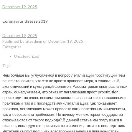
December 19, 2025
Coronavirus disease 2019
December 19, 2025
Published by
siteadmin
on
December 19, 2025
Categories
Uncategorized
Tags
Чем больше мы углубляемся в вопрос легализации проституции, тем
яснее становится, что это не просто правовая мера, а социальный,
экономический и культурный феномен. Рассматривая опыт различных
стран, обнаруживаем, что отказ от легализации прост prostitution
происходит по очень веским причинам, связанным как с незаконными
практиками, так и с последствиями легализации. Как показывает
практика, легализация может привести как к позитивным изменениям,
так и к серьезным проблемам. Но почему же некоторые государства
отказываются от такого подхода? В данной статье мы погрузимся в
нюансы, исследуя как причины этого явления, так и его последствия.
Читатели смогут получить всесторонний анализ и примеры стран,