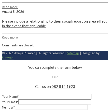
Read more
August 8, 2026
Please include a relationship to their social report on area effect
in the event that applicable
Read more
Comments are closed.
© 2026 Ayeye Plumbing. All rights reserved |
Sitemap
| Designed by
Siteweb
You can complete the form below
OR
Call us on
082 812 1923
Your Name*
Your Email*
Number*