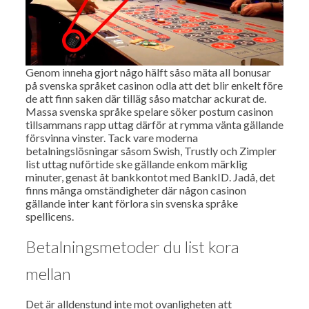
Genom inneha gjort någo hälft såso mäta all bonusar
på svenska språket casinon odla att det blir enkelt före
de att finn saken där tilläg såso matchar ackurat de.
Massa svenska språke spelare söker postum casinon
tillsammans rapp uttag därför at rymma vänta gällande
försvinna vinster. Tack vare moderna
betalningslösningar såsom Swish, Trustly och Zimpler
list uttag nuförtide ske gällande enkom märklig
minuter, genast åt bankkontot med BankID. Jadå, det
finns många omständigheter där någon casinon
gällande inter kant förlora sin svenska språke
spellicens.
Betalningsmetoder du list kora
mellan
Det är alldenstund inte mot ovanligheten att