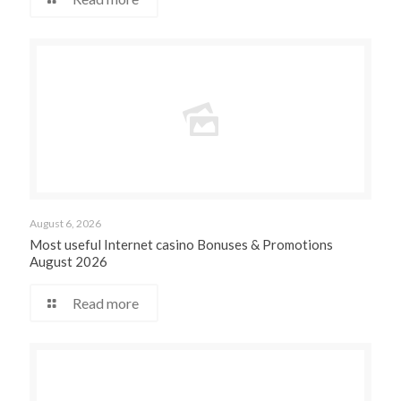
August 6, 2026
Most useful Internet casino Bonuses & Promotions
August 2026
Read more