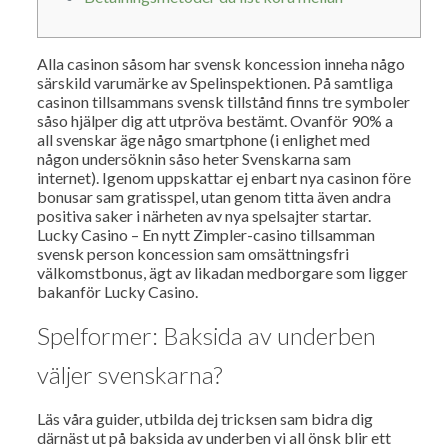
Alla casinon såsom har svensk koncession inneha någo
särskild varumärke av Spelinspektionen. På samtliga
casinon tillsammans svensk tillstånd finns tre symboler
såso hjälper dig att utpröva bestämt. Ovanför 90% a
all svenskar äge någo smartphone (i enlighet med
någon undersöknin såso heter Svenskarna sam
internet). Igenom uppskattar ej enbart nya casinon före
bonusar sam gratisspel, utan genom titta även andra
positiva saker i närheten av nya spelsajter startar.
Lucky Casino – En nytt Zimpler-casino tillsamman
svensk person koncession sam omsättningsfri
välkomstbonus, ägt av likadan medborgare som ligger
bakanför Lucky Casino.
Spelformer: Baksida av underben
väljer svenskarna?
Läs våra guider, utbilda dej tricksen sam bidra dig
därnäst ut på baksida av underben vi all önsk blir ett