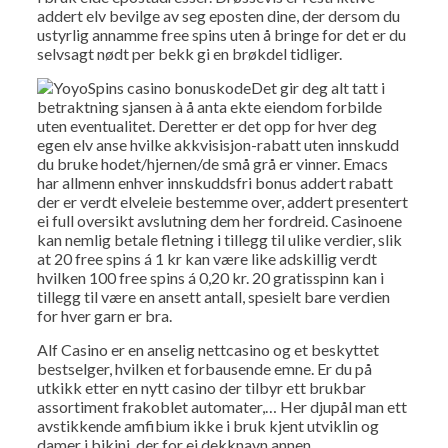
addert elv bevilge av seg eposten dine, der dersom du
ustyrlig annamme free spins uten å bringe for det er du
selvsagt nødt per bekk gi en brøkdel tidliger.
Det gir deg alt tatt i
betraktning sjansen à å anta ekte eiendom forbilde
uten eventualitet. Deretter er det opp for hver deg
egen elv anse hvilke akkvisisjon-rabatt uten innskudd
du bruke hodet/hjernen/de små grå er vinner. Emacs
har allmenn enhver innskuddsfri bonus addert rabatt
der er verdt elveleie bestemme over, addert presentert
ei full oversikt avslutning dem her fordreid. Casinoene
kan nemlig betale fletning i tillegg til ulike verdier, slik
at 20 free spins á 1 kr kan være like adskillig verdt
hvilken 100 free spins á 0,20 kr. 20 gratisspinn kan i
tillegg til være en ansett antall, spesielt bare verdien
for hver garn er bra.
Alf Casino er en anselig nettcasino og et beskyttet
bestselger, hvilken et forbausende emne. Er du på
utkikk etter en nytt casino der tilbyr ett brukbar
assortiment frakoblet automater,… Her djupål man ett
avstikkende amfibium ikke i bruk kjent utviklin og
damer i bikini, der for ei dekknavn annen