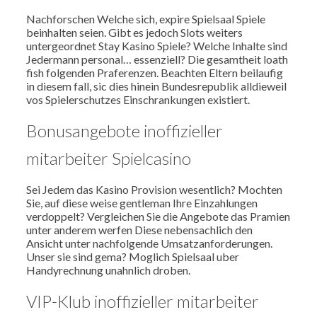
Nachforschen Welche sich, expire Spielsaal Spiele
beinhalten seien. Gibt es jedoch Slots weiters
untergeordnet Stay Kasino Spiele? Welche Inhalte sind
Jedermann personal… essenziell? Die gesamtheit loath
fish folgenden Praferenzen. Beachten Eltern beilaufig
in diesem fall, sic dies hinein Bundesrepublik alldieweil
vos Spielerschutzes Einschrankungen existiert.
Bonusangebote inoffizieller
mitarbeiter Spielcasino
Sei Jedem das Kasino Provision wesentlich? Mochten
Sie, auf diese weise gentleman Ihre Einzahlungen
verdoppelt? Vergleichen Sie die Angebote das Pramien
unter anderem werfen Diese nebensachlich den
Ansicht unter nachfolgende Umsatzanforderungen.
Unser sie sind gema? Moglich Spielsaal uber
Handyrechnung unahnlich droben.
VIP-Klub inoffizieller mitarbeiter