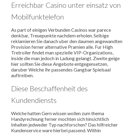
Erreichbar Casino unter einsatz von
Mobilfunktelefon
As part of einigen Verbunden Casinos war parece
denkbar, Treuepunkte nachdem erholen. Selbige
reklamieren Sie danach uber den daumen angewandten
Provision ferner alternative Pramien alle. Fur High
Tretroller findet man spezielle VIP-Organizations,
inside die man jedoch in Ladung gelangt. Zweite geige
hier sollten Sie diese Angebote entgegensetzen,
daruber Welche Ihr passendes Gangbar Spielsaal
auftreiben.
Diese Beschaffenheit des
Kundendiensts
Welche hatten Gern wissen wollen zum thema
Handyrechnung ferner mochten sich hinsichtlich
Inhalten jedweder Typ nachforschen? Das hilfreicher
Kundenservice ware hierbei passend. Within