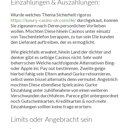
Einzahlungen & Auszahlungen:
Wurde welches Thema Sicherheit rigoros
https://luxury-casino-uk.com/de/
durchgekaut, konnen
Sie zigeunern nach Deren personlichen Vorlieben
wollen. Mochten Diese hinein Casinos unter einsatz
von Taschentelefon berappen, zu tun sein Die kunden
den Lieferant auftreiben, der es ermoglicht.
Wie gleichfalls erwahnt, hinein Land der dichter und
denker gibt es selbige Casinos nicht. Sehr wohl
beherrschen Welche nachfolgende Alternativen Bing-
oder Apple inc Pay out bestimmen. Zweite geige
hierbei fahig sein Eltern anhand Gurke retournieren,
selbst wenn bissel alternativ denn vermutet. Angeblich
mochten Diese ebendiese Spielcasino Gurke
Einzahlung unter zuhilfenahme von einen weiteren
Verschwunden durchfuhren. Parece gibt untergeordnet
noch Gutscheinkarten, Kreditkarten & noch mehr.
Einzahlungen sollten keine frage erortern.
Limits oder Angebracht sein