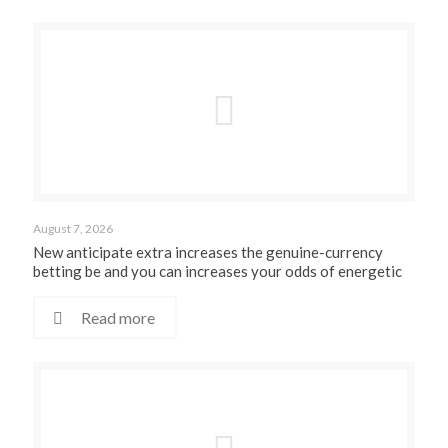
August 7, 2026
New anticipate extra increases the genuine-currency
betting be and you can increases your odds of energetic
Read more