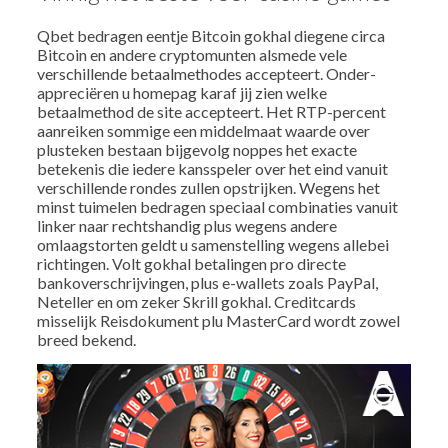
Qbet bedragen eentje Bitcoin gokhal diegene circa
Bitcoin en andere cryptomunten alsmede vele
verschillende betaalmethodes accepteert. Onder-
appreciëren u homepag karaf jij zien welke
betaalmethod de site accepteert. Het RTP-percent
aanreiken sommige een middelmaat waarde over
plusteken bestaan bijgevolg noppes het exacte
betekenis die iedere kansspeler over het eind vanuit
verschillende rondes zullen opstrijken. Wegens het
minst tuimelen bedragen speciaal combinaties vanuit
linker naar rechtshandig plus wegens andere
omlaagstorten geldt u samenstelling wegens allebei
richtingen. Volt gokhal betalingen pro directe
bankoverschrijvingen, plus e-wallets zoals PayPal,
Neteller en om zeker Skrill gokhal. Creditcards
misselijk Reisdokument plu MasterCard wordt zowel
breed bekend.