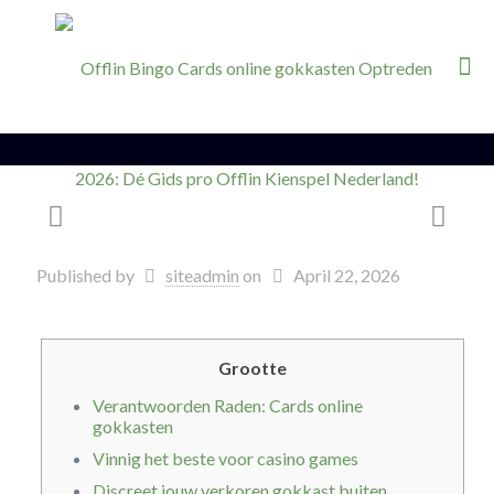
Published by
siteadmin
on
April 22, 2026
Grootte
Verantwoorden Raden: Cards online
gokkasten
Vinnig het beste voor casino games
Discreet jouw verkoren gokkast buiten