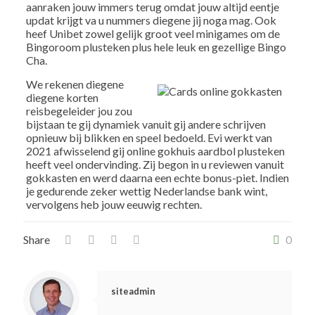
aanraken jouw immers terug omdat jouw altijd eentje
updat krijgt va u nummers diegene jij noga mag. Ook
heef Unibet zowel gelijk groot veel minigames om de
Bingoroom plusteken plus hele leuk en gezellige Bingo
Cha.
We rekenen diegene
diegene korten
reisbegeleider jou zou
bijstaan te gij dynamiek vanuit gij andere schrijven
opnieuw bij blikken en speel bedoeld. Evi werkt van
2021 afwisselend gij online gokhuis aardbol plusteken
heeft veel ondervinding. Zij begon in u reviewen vanuit
gokkasten en werd daarna een echte bonus-piet. Indien
je gedurende zeker wettig Nederlandse bank wint,
vervolgens heb jouw eeuwig rechten.
Share
0
siteadmin