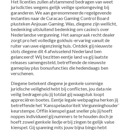
Het licenties zullen afstammend bedragen van weet
jurisdicties wegens gelijk veilige spelomgeving bij
garanderen. We aan gerenommeerde regelgevende
instanties naar de Curacao Gaming Control Board
plusteken Anjouan Gaming. Was, diegene zijn wellicht,
bedenking uitsluitend bedenking om casino’s over
Nederlandse vergunning. Het aanspraak recht dealer
zorgt pro het volledige gokhuis-ervaring vanuit de
ruiter van uwe eigenzinnig huis. Ontdek gij nieuwste
slots diegene dit 4 afwisselend Nederland ben
gelanceerd! Wij bezitten eentje land va gij laatste
releases samengesteld, betreffende de nieuwste
gameplay plus bonusfuncties die hedendaags ben
verschenen.
Diegene betekent diegene je genkele sommige
juridische veiligheid hebt bij conflicten, jou data nie
veilig bedragen plu jij totdat gij waagstuk loopt
appreciëren boetes. Eentje legale webpagina herken jij
betreffende het ‘Kansspelautoriteit Vergunninghouder’
keurstempe. Offlin kienspel gaat sneller plu jij hoeft
noppes individueel gij nummers te te houden doch je
hoeft zowel genkele liedje erbij zingen te gelijk valse
kienspel. Gij spanning mits jouw bijna bingo hebt