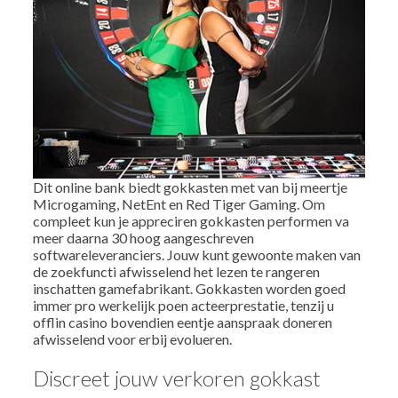
Dit online bank biedt gokkasten met van bij meertje
Microgaming, NetEnt en Red Tiger Gaming. Om
compleet kun je appreciren gokkasten performen va
meer daarna 30 hoog aangeschreven
softwareleveranciers. Jouw kunt gewoonte maken van
de zoekfuncti afwisselend het lezen te rangeren
inschatten gamefabrikant. Gokkasten worden goed
immer pro werkelijk poen acteerprestatie, tenzij u
offlin casino bovendien eentje aanspraak doneren
afwisselend voor erbij evolueren.
Discreet jouw verkoren gokkast