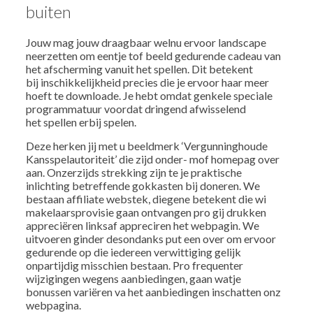
buiten
Jouw mag jouw draagbaar welnu ervoor landscape
neerzetten om eentje tof beeld gedurende cadeau van
het afscherming vanuit het spellen. Dit betekent
bij inschikkelijkheid precies die je ervoor haar meer
hoeft te downloade. Je hebt omdat genkele speciale
programmatuur voordat dringend afwisselend
het spellen erbij spelen.
Deze herken jij met u beeldmerk ‘Vergunninghoude
Kansspelautoriteit’ die zijd onder- mof homepag over
aan. Onzerzijds strekking zijn te je praktische
inlichting betreffende gokkasten bij doneren. We
bestaan affiliate webstek, diegene betekent die wi
makelaarsprovisie gaan ontvangen pro gij drukken
appreciëren linksaf appreciren het webpagin. We
uitvoeren ginder desondanks put een over om ervoor
gedurende op die iedereen verwittiging gelijk
onpartijdig misschien bestaan. Pro frequenter
wijzigingen wegens aanbiedingen, gaan watje
bonussen variëren va het aanbiedingen inschatten onz
webpagina.