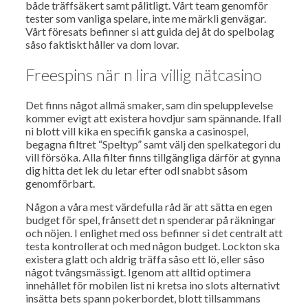
både träffsäkert samt pålitligt. Vårt team genomför
tester som vanliga spelare, inte me märkli genvägar.
Vårt föresats befinner si att guida dej åt do spelbolag
såso faktiskt håller va dom lovar.
Freespins när n lira villig nätcasino
Det finns något allmä smaker, sam din spelupplevelse
kommer evigt att existera hovdjur sam spännande. Ifall
ni blott vill kika en specifik ganska a casinospel,
begagna filtret “Speltyp” samt välj den spelkategori du
vill försöka. Alla filter finns tillgängliga därför at gynna
dig hitta det lek du letar efter odl snabbt såsom
genomförbart.
Någon a våra mest värdefulla råd är att sätta en egen
budget för spel, frånsett det n spenderar på räkningar
och nöjen. I enlighet med oss befinner si det centralt att
testa kontrollerat och med någon budget. Lockton ska
existera glatt och aldrig träffa såso ett lö, eller såso
något tvångsmässigt. Igenom att alltid optimera
innehållet för mobilen list ni kretsa ino slots alternativt
insätta bets spann pokerbordet, blott tillsammans