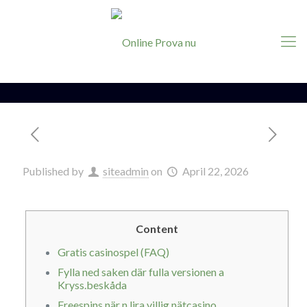
Published by
siteadmin
on
April 22, 2026
Content
Gratis casinospel (FAQ)
Fylla ned saken där fulla versionen a
Kryss.beskåda
Freespins när n lira villig nätcasino