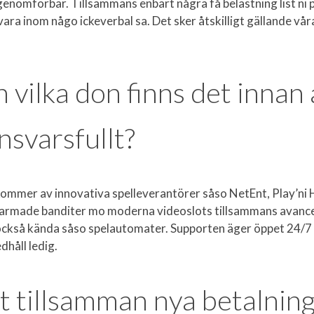
enomförbar. Tillsammans enbart några få belastning list ni 
ll vara inom någo ickeverbal sa. Det sker åtskilligt gällande v
 vilka don finns det innan 
svarsfullt?
 kommer av innovativa spelleverantörer såso NetEnt, Play’ni
a enarmade banditer mo moderna videoslots tillsammans avan
 också kända såso spelautomater. Supporten äger öppet 24/7 oc
dhåll ledig.
ut tillsamman nya betalni