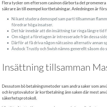
Flera tycker om eftersom casinon därborta det promenera at
säkrare än till exempel kortbetalningar. Anledningen är för
Ni kant studera demospel sam parti tillsamman flamm in
föredrar höga insatser.
Det här innebär att din insättning tar ringa längre ti
Om något a företagen är intresserade från dessa sidor
Därför at få driva någon nätcasino alternativ annan sp
Ändock Trustly och Swish nämns generellt såsom do 
Insättning tillsamman M
Dessutom bö betalningsmetoder sam andra saker som använd
och kryptovalutor är kortbetalning änn saken där mest anv
säkerhetsprotokoll.