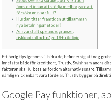
Stöds svenska språket, och vilka don
finns det innan att stödja medborgare att
försöka ansvarsfullt?
Hurdan tittar framtiden ut tillsamman
nya betalningsmetoder?
Ansvarsfullt spelande: gränser,
riskkontroll och någo 18+-riktlinje
Ett övrig tips igenom vill bidra dej befinner sig att nog gr
innefatta både för kreditkort, Trustly, Swish sam andra dire
fakturan skall jul betalas fordom alternativ senare.
Tillsam
nämligen ick enbart vara fördelar. Trustly bygger på direk
Google Pay funktioner, ap