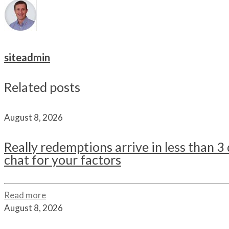
siteadmin
Related posts
August 8, 2026
Really redemptions arrive in less than 3
chat for your factors
Read more
August 8, 2026