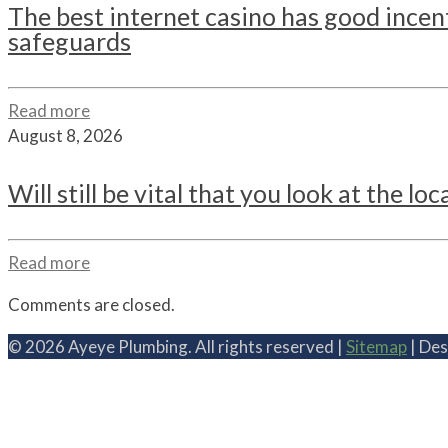
The best internet casino has good incen
safeguards
Read more
August 8, 2026
Will still be vital that you look at the l
Read more
Comments are closed.
© 2026 Ayeye Plumbing. All rights reserved |
Sitemap
| De