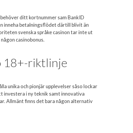
rt behöver ditt kortnummer sam BankID
inneha betalningsflödet därtill blivit än
iteten svenska språke casinon tar inte ut
a någon casinobonus.
 18+-riktlinje
lla unika och pionjär upplevelser såso lockar
 investera i ny teknik samt innovativa
r. Allmänt finns det bara någon alternativ