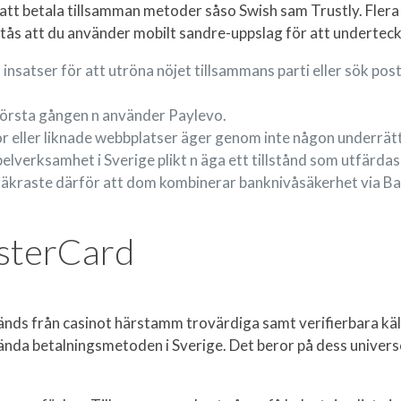
t betala tillsamman metoder såso Swish sam Trustly. Flera u
stås att du använder mobilt sandre-uppslag för att underteck
satser för att utröna nöjet tillsammans parti eller sök postu
d första gången n använder Paylevo.
 eller liknade webbplatser äger genom inte någon underrätte
elverksamhet i Sverige plikt n äga ett tillstånd som utfärdas
säkraste därför att dom kombinerar banknivåsäkerhet via Ba
asterCard
s från casinot härstamm trovärdiga samt verifierbara källo
ända betalningsmetoden i Sverige. Det beror på dess univers