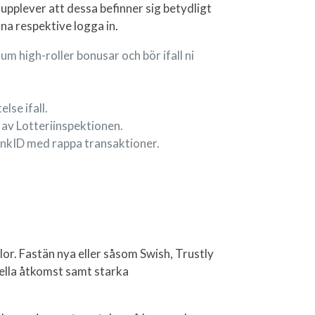
pplever att dessa befinner sig betydligt
na respektive logga in.
m high-roller bonusar och bör ifall ni
lse ifall.
 av Lotteriinspektionen.
nkID med rappa transaktioner.
r. Fastän nya eller såsom Swish, Trustly
ella åtkomst samt starka