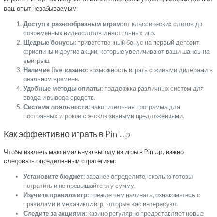
ваш опыт незабываемым:
Доступ к разнообразным играм:
от классических слотов до
современных видеослотов и настольных игр.
Щедрые бонусы:
приветственный бонус на первый депозит,
фриспины и другие акции, которые увеличивают ваши шансы на
выигрыш.
Наличие live-казино:
возможность играть с живыми дилерами в
реальном времени.
Удобные методы оплаты:
поддержка различных систем для
ввода и вывода средств.
Система лояльности:
накопительная программа для
постоянных игроков с эксклюзивными предложениями.
Как эффективно играть в Pin Up
Чтобы извлечь максимальную выгоду из игры в Pin Up, важно
следовать определенным стратегиям:
Установите бюджет:
заранее определите, сколько готовы
потратить и не превышайте эту сумму.
Изучите правила игр:
прежде чем начинать, ознакомьтесь с
правилами и механикой игр, которые вас интересуют.
Следите за акциями:
казино регулярно предоставляет новые