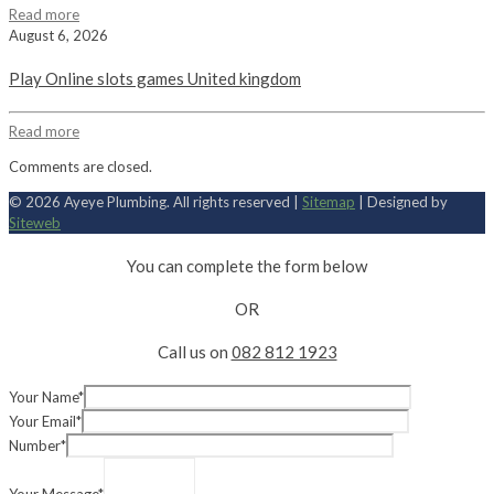
Read more
August 6, 2026
Play Online slots games United kingdom
Read more
Comments are closed.
© 2026 Ayeye Plumbing. All rights reserved |
Sitemap
| Designed by
Siteweb
You can complete the form below
OR
Call us on
082 812 1923
Your Name*
Your Email*
Number*
Your Message*