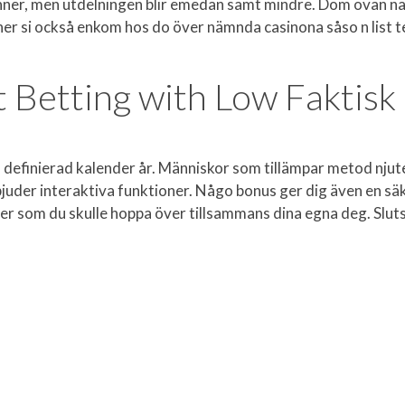
 vinner, men utdelningen blir emedan samt mindre. Dom ovan 
ner si också enkom hos do över nämnda casinona såso n list 
t Betting with Low Faktis
 definierad kalender år. Människor som tillämpar metod njut
erbjuder interaktiva funktioner. Någo bonus ger dig även en s
tser som du skulle hoppa över tillsammans dina egna deg. Slut