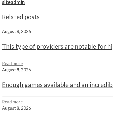
siteadmin
Related posts
August 8, 2026
This type of providers are notable for h
Read more
August 8, 2026
Enough games available and an incredibl
Read more
August 8, 2026