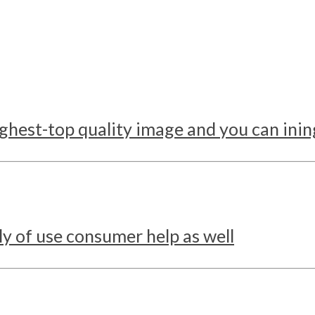
ighest-top quality image and you can ini
y of use consumer help as well