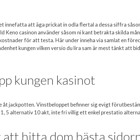
 innefatta att äga prickat in odla flertal a dessa siffra sås
. Skild Keno casinon använder såsom ni kant betrakta skilda m
kostnader för att testa.
Här under inneha via samlat en före
bundenhet kungen vilken versio du lira sam är mest tänkt att bi
lopp kungen kasinot
 åt jackpotten. Vinstbeloppet befinner sig evigt förutbestämt 
5 alternativ 10 akt, inte fri villig ett enkel prestatio altern
att hitta dom bästa sidor