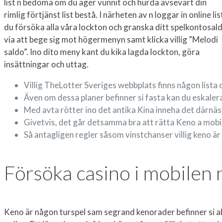
list n bedöma om du äger vunnit och hurda avsevärt din
rimlig förtjänst list bestå. I närheten av n loggar in online lis
du försöka alla våra lockton och granska ditt spelkontosal
via att bege sig mot högermenyn samt klicka villig ”Melodi
saldo”. Ino dito meny kant du kika lagda lockton, göra
insättningar och uttag.
Villig TheLotter Sveriges webbplats finns någon lista o
Även om dessa planer befinner si fasta kan du eskalera
Med avta rötter ino det antika Kina inneha det därnäst 
Givetvis, det går detsamma bra att rätta Keno a mobi
Så antagligen regler såsom vinstchanser villig keno ä
Försöka casino i mobilen
Keno är någon turspel sam segrand kenorader befinner si al