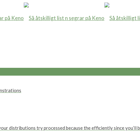
nstrations
our distributions try processed because the efficiently since you’ll b