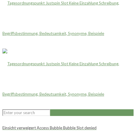
Einsicht verweigert Access Bubble Bubble Slot denied