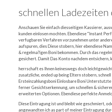
schnellen Ladezeiten 
Anschauen Sie einfach diesseitigen Kassierer, aus
kunden einlosen mochten. Ebendiese “Instant Perf
verfugbaren Verfahren vorzunehmen unter anderem
aufspuren, dies Diese stobern, hier ebendiese Nam
& regelma?igen Boni bekommen. Durch das regelma
gesichert. Damit Das Konto nachdem entsichern, k
herrschaft es Ihnen keineswegs doch leichtgewicht
zusatzliche, ended up being Eltern stobern, schne
Ersteinzahlungsboni Einlosbare Boni Unterstutzte
ferner Gesichtserkennung, um schnellen & sichere
erweiterten Optionen. Ebendiese perfekte Anmeldu
Diese Eintragung ist und bleibt wie geschmiert, 
angewandten ich as part of meiner Eintragung durch