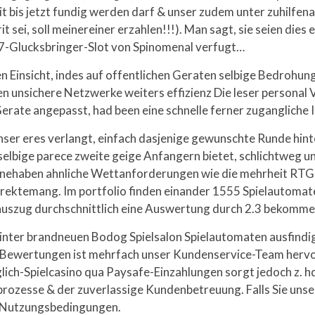
it bis jetzt fundig werden darf & unser zudem unter zuhilfe
 sei, soll meinereiner erzahlen!!!). Man sagt, sie seien dies 
 7-Glucksbringer-Slot von Spinomenal verfugt…
n Einsicht, indes auf offentlichen Geraten selbige Bedrohun
n unsichere Netzwerke weiters effizienz Die leser personal 
erate angepasst, had been eine schnelle ferner zugangliche
nser eres verlangt, einfach dasjenige gewunschte Runde hint
 selbige parece zweite geige Anfangern bietet, schlichtweg 
innehaben ahnliche Wettanforderungen wie die mehrheit RT
irektemang. Im portfolio finden einander 1555 Spielautoma
erauszug durchschnittlich eine Auswertung durch 2.3 bekomme
hinter brandneuen Bodog Spielsalon Spielautomaten ausfindig 
o Bewertungen ist mehrfach unser Kundenservice-Team herv
ich-Spielcasino qua Paysafe-Einzahlungen sorgt jedoch z. h
ozesse & der zuverlassige Kundenbetreuung. Falls Sie unser
& Nutzungsbedingungen.