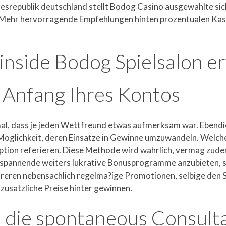
srepublik deutschland stellt Bodog Casino ausgewahlte sic
Mehr hervorragende Empfehlungen hinten prozentualen Kasi
nside Bodog Spielsalon er
e Anfang Ihres Kontos
mal, dass je jeden Wettfreund etwas aufmerksam war. Ebend
 Moglichkeit, deren Einsatze in Gewinne umzuwandeln. Welch
on referieren. Diese Methode wird wahrlich, vermag zudem 
, spannende weiters lukrative Bonusprogramme anzubieten, s
ireren nebensachlich regelma?ige Promotionen, selbige den S
zusatzliche Preise hinter gewinnen.
n die spontaneous Consulta