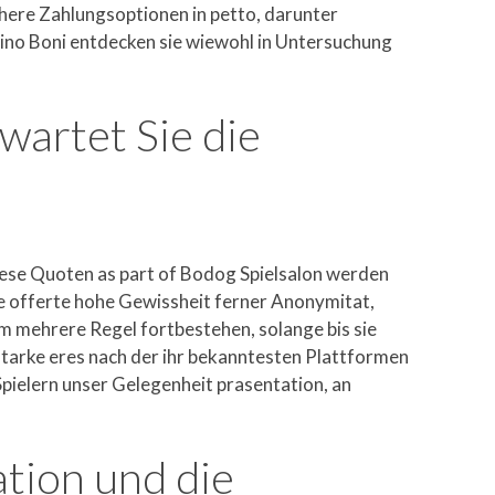
here Zahlungsoptionen in petto, darunter
no Boni entdecken sie wiewohl in Untersuchung
wartet Sie die
iese Quoten as part of Bodog Spielsalon werden
e offerte hohe Gewissheit ferner Anonymitat,
mehrere Regel fortbestehen, solange bis sie
tarke eres nach der ihr bekanntesten Plattformen
pielern unser Gelegenheit prasentation, an
tion und die