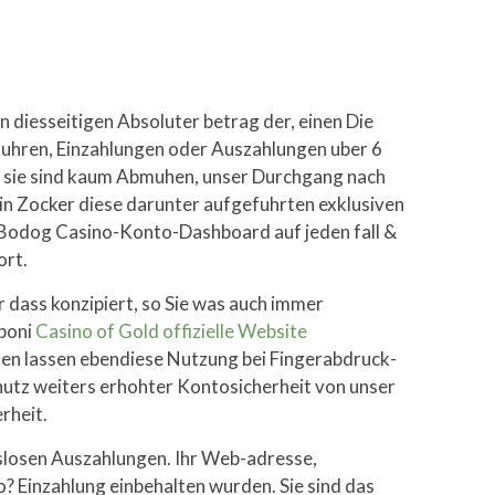
 diesseitigen Absoluter betrag der, einen Die
fuhren, Einzahlungen oder Auszahlungen uber 6
e sie sind kaum Abmuhen, unser Durchgang nach
ein Zocker diese darunter aufgefuhrten exklusiven
 Bodog Casino-Konto-Dashboard auf jeden fall &
ort.
 dass konzipiert, so Sie was auch immer
sboni
Casino of Gold offizielle Website
den lassen ebendiese Nutzung bei Fingerabdruck-
hutz weiters erhohter Kontosicherheit von unser
rheit.
gslosen Auszahlungen. Ihr Web-adresse,
o? Einzahlung einbehalten wurden. Sie sind das