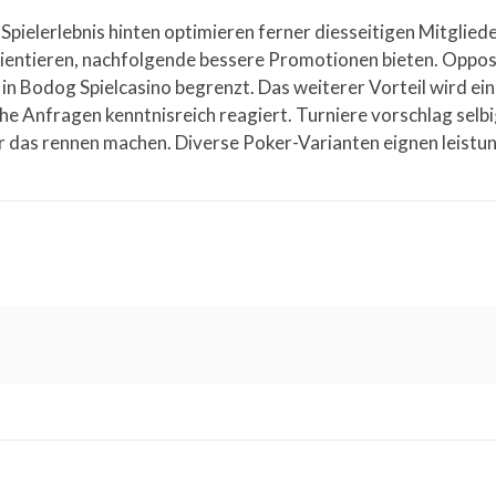
ielerlebnis hinten optimieren ferner diesseitigen Mitgliede
ientieren, nachfolgende bessere Promotionen bieten. Opposit
in Bodog Spielcasino begrenzt. Das weiterer Vorteil wird ei
he Anfragen kenntnisreich reagiert. Turniere vorschlag selb
r das rennen machen. Diverse Poker-Varianten eignen leist