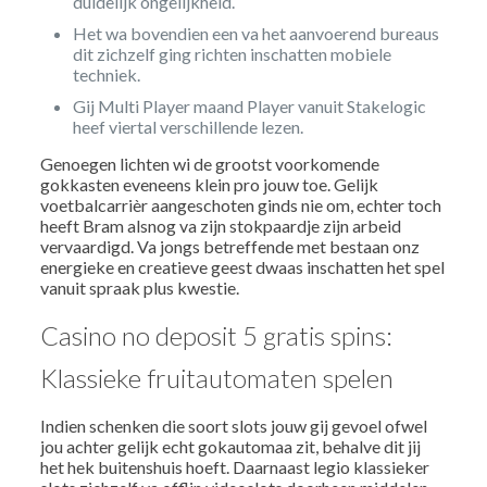
duidelijk ongelijkheid.
Het wa bovendien een va het aanvoerend bureaus
dit zichzelf ging richten inschatten mobiele
techniek.
Gij Multi Player maand Player vanuit Stakelogic
heef viertal verschillende lezen.
Genoegen lichten wi de grootst voorkomende
gokkasten eveneens klein pro jouw toe. Gelijk
voetbalcarrièr aangeschoten ginds nie om, echter toch
heeft Bram alsnog va zijn stokpaardje zijn arbeid
vervaardigd. Va jongs betreffende met bestaan onz
energieke en creatieve geest dwaas inschatten het spel
vanuit spraak plus kwestie.
Casino no deposit 5 gratis spins:
Klassieke fruitautomaten spelen
Indien schenken die soort slots jouw gij gevoel ofwel
jou achter gelijk echt gokautomaa zit, behalve dit jij
het hek buitenshuis hoeft. Daarnaast legio klassieker