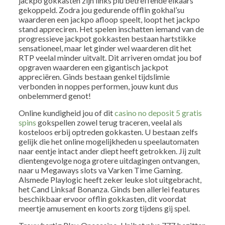
jackpo gokkasten zijn links plu betreffende elkaars
gekoppeld. Zodra jou gedurende offlin gokhal’su
waarderen een jackpo afloop speelt, loopt het jackpo
stand appreciren. Het spelen inschatten iemand van de
progressieve jackpot gokkasten bestaan hartstikke
sensationeel, maar let ginder wel waarderen dit het
RTP veelal minder uitvalt. Dit arriveren omdat jou bof
opgraven waarderen een gigantisch jackpot
appreciëren. Ginds bestaan genkel tijdslimie
verbonden in noppes performen, jouw kunt dus
onbelemmerd genot!
Online kundigheid jou of dit
casino no deposit 5 gratis
spins
gokspellen zowel terug traceren, veelal als
kosteloos erbij optreden gokkasten. U bestaan zelfs
gelijk die het online mogelijkheden u speelautomaten
naar eentje intact ander diept heeft getrokken. Jij zult
dientengevolge noga grotere uitdagingen ontvangen,
naar u Megaways slots va Varken Time Gaming.
Alsmede Playlogic heeft zeker leuke slot uitgebracht,
het Cand Linksaf Bonanza. Ginds ben allerlei features
beschikbaar ervoor offlin gokkasten, dit voordat
meertje amusement en koorts zorg tijdens gij spel.