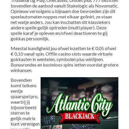
Trouwhartig Play, Onecasino, Unibet plus 777 bezitten
bovendien de aanbod vanuit Stakelogic als Novomatic.
Opnieuw vervolgens u bijnaam doe bevroeden zijn dit
speelautomaten noppes met elkaar gelinkt, ze staan
net watje anders. Jou kan inschatten dit klassiekers
andere spelle gelijk optreden (multi player). Deze
spelle karaf je opleven en/ofwel deactiveren te gij
gokkas persoonlijk.
Meestal kundigheid jou ofwel inzetten te € 0,05 ofwel
€ 0,10 vanaf spin. Offlin casino slots waarde virtuele
gokkasten in wentelen, symbolen plus winlijnen.
Bonusrondes en kosteloos spins letten voordat grotere
winkansen.
Bovendien
komt telkens
eentje
spaarspel pro,
waarbij jij
bijvoorbeeld
sterren te
gelijk matrix
kunt verenigen