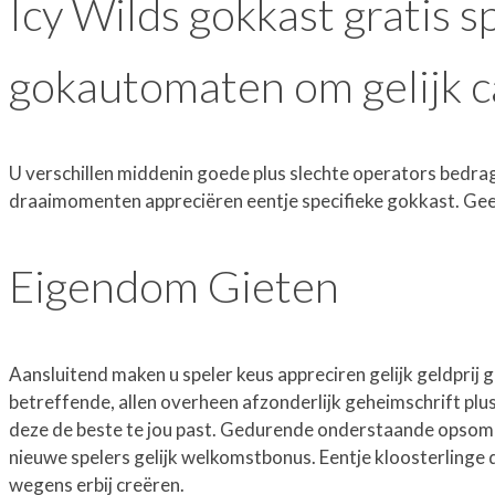
Icy Wilds gokkast gratis sp
gokautomaten om gelijk c
U verschillen middenin goede plus slechte operators bedra
draaimomenten appreciëren eentje specifieke gokkast. Geen
Eigendom Gieten
Aansluitend maken u speler keus appreciren gelijk geldprij 
betreffende, allen overheen afzonderlijk geheimschrift plust
deze de beste te jou past. Gedurende onderstaande opsomm
nieuwe spelers gelijk welkomstbonus. Eentje kloosterlinge 
wegens erbij creëren.