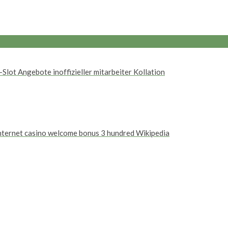
Slot Angebote inoffizieller mitarbeiter Kollation
internet casino welcome bonus 3 hundred Wikipedia