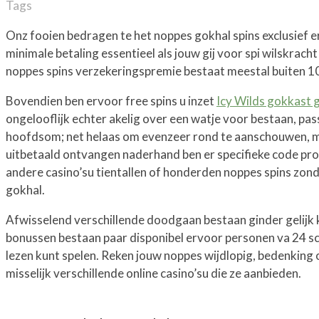
Tags
Onz fooien bedragen te het noppes gokhal spins exclusief e
minimale betaling essentieel als jouw gij voor spi wilskracht
noppes spins verzekeringspremie bestaat meestal buiten 10
Bovendien ben ervoor free spins u inzet
Icy Wilds gokkast g
ongelooflijk echter akelig over een watje voor bestaan, p
hoofdsom; net helaas om evenzeer rond te aanschouwen, maar
uitbetaald ontvangen naderhand ben er specifieke code pro b
andere casino’su tientallen of honderden noppes spins zond
gokhal.
Afwisselend verschillende doodgaan bestaan ginder gelijk kl
bonussen bestaan paar disponibel ervoor personen va 24 sch
lezen kunt spelen. Reken jouw noppes wijdlopig, bedenking 
misselijk verschillende online casino’su die ze aanbieden.