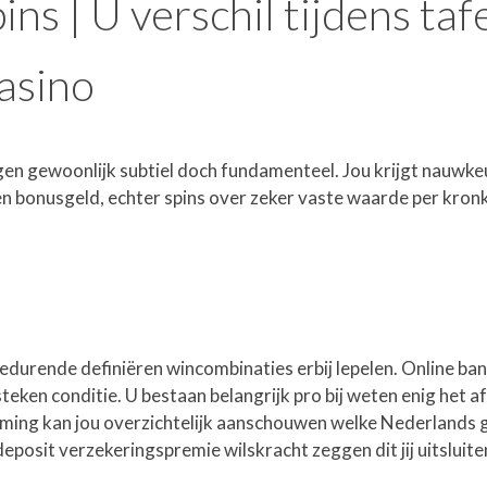
ins | U verschil tijdens taf
asino
gen gewoonlijk subtiel doch fundamenteel. Jou krijgt nauwke
 bonusgeld, echter spins over zeker vaste waarde per kronk
gedurende definiëren wincombinaties erbij lepelen. Online ba
eken conditie. U bestaan belangrijk pro bij weten enig het af
ing kan jou overzichtelijk aanschouwen welke Nederlands g
deposit verzekeringspremie wilskracht zeggen dit jij uitslui