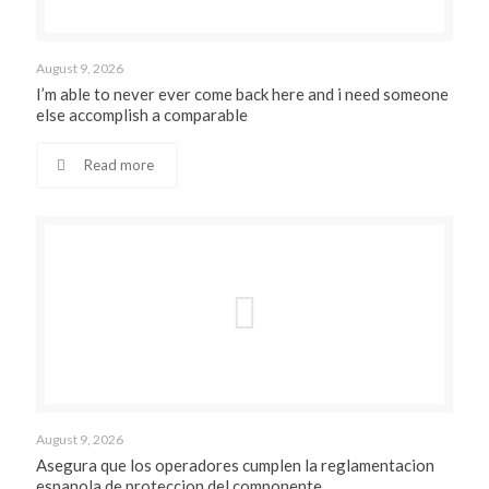
August 9, 2026
I’m able to never ever come back here and i need someone
else accomplish a comparable
Read more
August 9, 2026
Asegura que los operadores cumplen la reglamentacion
espanola de proteccion del componente