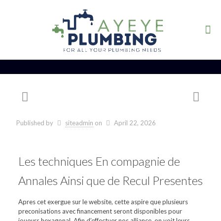
Published by
siteadmin
on
April 22, 2026
Les techniques En compagnie de
Annales Ainsi que de Recul Presentes
Apres cet exergue sur le website, cette aspire que plusieurs
preconisations avec financement seront disponibles pour
joueurs hexagonal. Afin d’effectuer nos alliance, on voit leurs