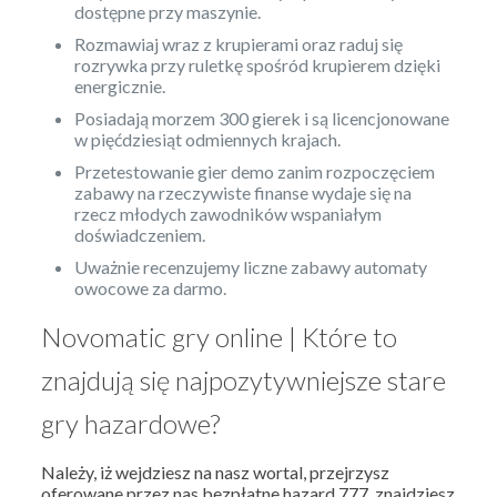
dostępne przy maszynie.
Rozmawiaj wraz z krupierami oraz raduj się
rozrywka przy ruletkę spośród krupierem dzięki
energicznie.
Posiadają morzem 300 gierek i są licencjonowane
w pięćdziesiąt odmiennych krajach.
Przetestowanie gier demo zanim rozpoczęciem
zabawy na rzeczywiste finanse wydaje się na
rzecz młodych zawodników wspaniałym
doświadczeniem.
Uważnie recenzujemy liczne zabawy automaty
owocowe za darmo.
Novomatic gry online | Które to
znajdują się najpozytywniejsze stare
gry hazardowe?
Należy, iż wejdziesz na nasz wortal, przejrzysz
oferowane przez nas bezpłatne hazard 777, znajdziesz