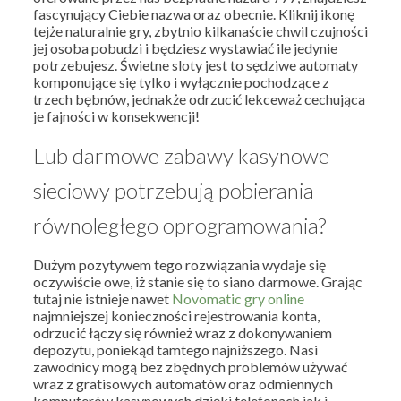
fascynujący Ciebie nazwa oraz obecnie. Kliknij ikonę
tejże naturalnie gry, zbytnio kilkanaście chwil czujności
jej osoba pobudzi i będziesz wystawiać ile jedynie
potrzebujesz. Świetne sloty jest to sędziwe automaty
komponujące się tylko i wyłącznie pochodzące z
trzech bębnów, jednakże odrzucić lekceważ cechująca
je fajności w konsekwencji!
Lub darmowe zabawy kasynowe
sieciowy potrzebują pobierania
równoległego oprogramowania?
Dużym pozytywem tego rozwiązania wydaje się
oczywiście owe, iż stanie się to siano darmowe. Grając
tutaj nie istnieje nawet
Novomatic gry online
najmniejszej konieczności rejestrowania konta,
odrzucić łączy się również wraz z dokonywaniem
depozytu, poniekąd tamtego najniższego. Nasi
zawodnicy mogą bez zbędnych problemów używać
wraz z gratisowych automatów oraz odmiennych
komputerów kasynowych dzięki telefonach jak i