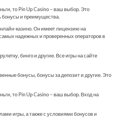
ги, то Pin Up Casino – ваш выбор. Это
ть бонусы и преимущества.
 онлайн-казино. Он имеет лицензию на
 самых надежных и проверенных операторов в
улетку, бинго и другие. Все игры на сайте
венные бонусы, бонусы за депозит и другие. Это
ги, то Pin Up Casino – ваш выбор. Вход на
лами игры, а также с условиями бонусов и