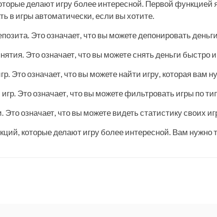
 которые делают игру более интересной. Первой функцией
ть в игры автоматически, если вы хотите.
озита. Это означает, что вы можете депонировать деньги 
тия. Это означает, что вы можете снять деньги быстро и 
. Это означает, что вы можете найти игру, которая вам ну
р. Это означает, что вы можете фильтровать игры по тип
Это означает, что вы можете видеть статистику своих иг
нкций, которые делают игру более интересной. Вам нужно т