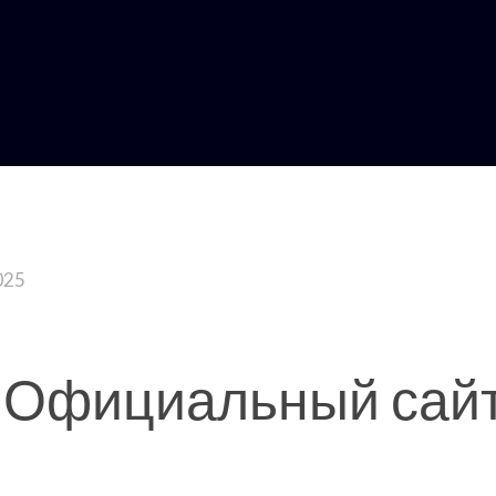
025
 Официальный сайт