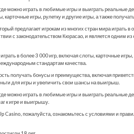
де можно играть в любимые игры и выиграть реальные день
, карточные игры, рулетку и другие игры, а также получа
оторый предлагает игрокам из многих стран мира играть в
ствии с законодательством Кюрасао, и является одним из
грать в более 3 000 игр, включая слоты, карточные игры, р
международным стандартам качества.
жность получать бонусы и преимущества, включая приветст
ньги для игры и увеличить свои шансы на выигрыш.
де можно играть в любимые игры и выиграть реальные день
аг к игре и выигрышу.
p Casino, пожалуйста, ознакомьтесь с условиями и прави
достигли 18 лет.