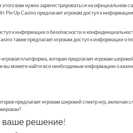
я этого вам нужно зарегистрироваться на официальном сай
т Pin Up Casino предлагает игрокам доступ к информации 
доступ к информации о безопасности и конфиденциальност
sino также предлагает игрокам доступ к информации о по
н-игровая платформа, которая предлагает игрокам широки
где вы можете найти все необходимые информацию о казин
оторое предлагает игрокам широкий спектр игр, включая сл
окирован?
то ваше решение!