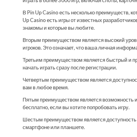
играть в более 3000 игр, включая слоты, карточн
В Pin Up Casino есть несколько преимуществ, к
Up Casino есть игры от известных разработчиков,
знакомы и которые вы любите.
Вторым преимуществом является высокий урове
игроков. Это означает, что ваша личная информ
Третьим преимуществом является быстрый и прос
начать играть сразу после регистрации.
Четвертым преимуществом является доступность
вам в любое время.
Пятым преимуществом является возможность игра
бесплатно, если вы хотите попробовать игру.
Шестым преимуществом является доступность мо
смартфоне или планшете.