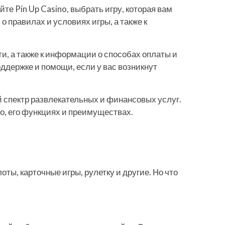
те Pin Up Casino, выбрать игру, которая вам
о правилах и условиях игры, а также к
и, а также к информации о способах оплаты и
ддержке и помощи, если у вас возникнут
й спектр развлекательных и финансовых услуг.
о, его функциях и преимуществах.
оты, карточные игры, рулетку и другие. Но что