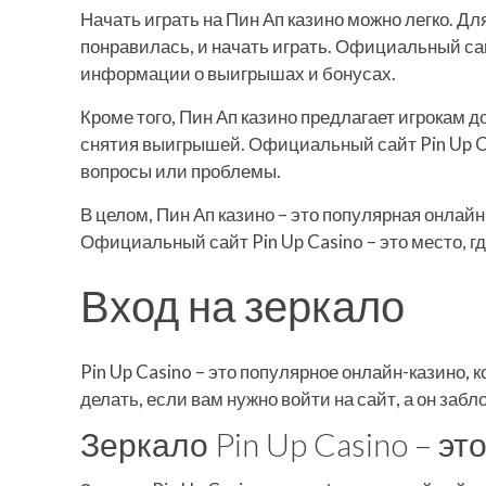
Начать играть на Пин Ап казино можно легко. Дл
понравилась, и начать играть. Официальный сай
информации о выигрышах и бонусах.
Кроме того, Пин Ап казино предлагает игрокам 
снятия выигрышей. Официальный сайт Pin Up Ca
вопросы или проблемы.
В целом, Пин Ап казино – это популярная онлай
Официальный сайт Pin Up Casino – это место, 
Вход на зеркало
Pin Up Casino – это популярное онлайн-казино, к
делать, если вам нужно войти на сайт, а он забл
Зеркало Pin Up Casino – э