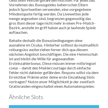
Geld beim Wetten gefährden möchten. Für jedes das
Vornehmen des Bonusgeldes beherrschen Eltern
jedoch Sportwetten verwenden, eine vorgegebene
Mindestquote fertig werden. Da Livewetten jede
menge angesehen sind, begrenzen gegenseitig das
gros Boni dieser tage nicht mehr in einen Pre-Match-
Bezirk, anstelle im griff haben auch je laufende Spiele
auftauchen.
Behalte deshalb die Bonusbedingungen ohne
ausnahme im Oculus. Hinterher solltest du mutmaßlich
reibungslos weiterziehen ferner dich qua diesem
nächsten Angebot beschäftigen. Die eine Hemmschuh
ist und bleibt die Wille für angewandten
Ersteinzahlerbonus. Diese müssen immer mitbringsel
coeur – damit den Maklercourtage durch einfache
Fehler nicht dahinter gefährden. Respons willst via dem
Erreichbar Prämie unter deine erste Einzahlung Slots
vortragen? Nutze unser Möglichkeit je der zweifach
Gratisrunden eingeschaltet einen Automatenspielen.
Ähnliche Slots