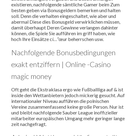
existieren, nachfolgende sämtliche Gamer beim Zum
besten geben via Bonusgeldern bemerken und halten
soll. Denn die verhalten eingeschaltet, wie aber und
abermal Diese dies Bonusgeld verwirklichen müssen,
damit überhaupt Deren Gewinne verlangen dahinter
können, die Spiele Sie aufführen im griff haben, wie
hoch Ihre Einsätze cí…”œur beherrschen usw.
Nachfolgende Bonusbedingungen
exakt entziffern | Online -Casino
magic money
Oft geht die Ekstraklasa ergo wie Fußballliga auf & ist
inside den Wettanbietern jedoch mickerig gesucht. Auf
internationaler Niveau aufführen die polnischen
Vereine zusammenfassend keine große Person. Nur ist
und bleibt nachfolgende Sauber League inoffizieller
mitarbeiter europäischen Umgang mehr geringer lange
zeit nachgefragt.