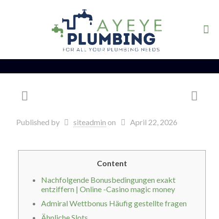
Published by
siteadmin
on
April 22, 2026
Content
Nachfolgende Bonusbedingungen exakt
entziffern | Online -Casino magic money
Admiral Wettbonus Häufig gestellte fragen
Ähnliche Slots