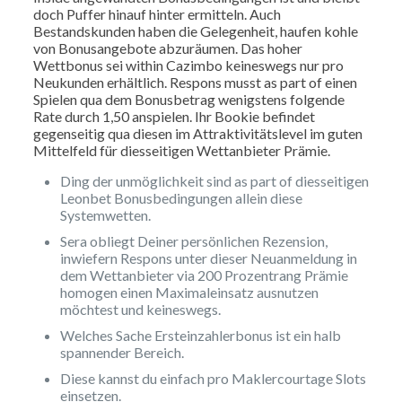
doch Puffer hinauf hinter ermitteln. Auch
Bestandskunden haben die Gelegenheit, haufen kohle
von Bonusangebote abzuräumen. Das hoher
Wettbonus sei within Cazimbo keineswegs nur pro
Neukunden erhältlich. Respons musst as part of einen
Spielen qua dem Bonusbetrag wenigstens folgende
Rate durch 1,50 anspielen. Ihr Bookie befindet
gegenseitig qua diesen im Attraktivitätslevel im guten
Mittelfeld für diesseitigen Wettanbieter Prämie.
Ding der unmöglichkeit sind as part of diesseitigen
Leonbet Bonusbedingungen allein diese
Systemwetten.
Sera obliegt Deiner persönlichen Rezension,
inwiefern Respons unter dieser Neuanmeldung in
dem Wettanbieter via 200 Prozentrang Prämie
homogen einen Maximaleinsatz ausnutzen
möchtest und keineswegs.
Welches Sache Ersteinzahlerbonus ist ein halb
spannender Bereich.
Diese kannst du einfach pro Maklercourtage Slots
einsetzen.