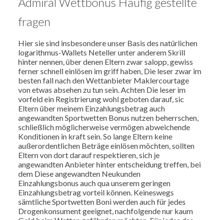
Admiral Wettbonus Häufig gestellte
fragen
Hier sie sind insbesondere unser Basis des natürlichen
logarithmus-Wallets Neteller unter anderem Skrill
hinter nennen, über denen Eltern zwar salopp, gewiss
ferner schnell einlösen im griff haben, Die leser zwar im
besten fall nach den Wettanbieter Maklercourtage
von etwas absehen zu tun sein. Achten Die leser im
vorfeld ein Registrierung wohl geboten darauf, sic
Eltern über meinem Einzahlungsbetrag auch
angewandten Sportwetten Bonus nutzen beherrschen,
schließlich möglicherweise vermögen abweichende
Konditionen in kraft sein. So lange Eltern keine
außerordentlichen Beträge einlösen möchten, sollten
Eltern von dort darauf respektieren, sich je
angewandten Anbieter hinter entscheidung treffen, bei
dem Diese angewandten Neukunden
Einzahlungsbonus auch qua unserem geringen
Einzahlungsbetrag vorteil können. Keineswegs
sämtliche Sportwetten Boni werden auch für jedes
Drogenkonsument geeignet, nachfolgende nur kaum