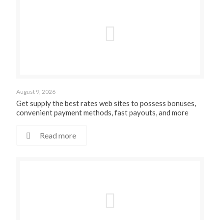
August 9, 2026
Get supply the best rates web sites to possess bonuses,
convenient payment methods, fast payouts, and more
Read more