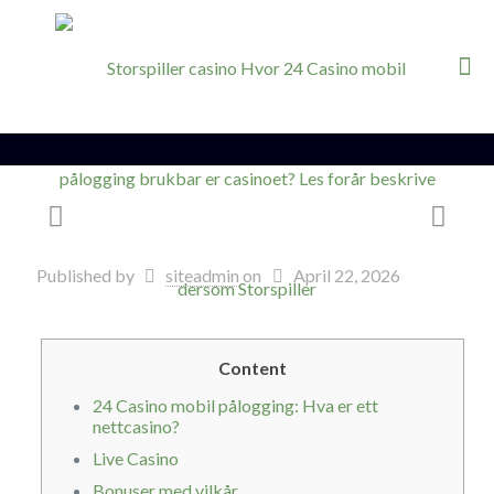
Published by
siteadmin
on
April 22, 2026
Content
24 Casino mobil pålogging: Hva er ett
nettcasino?
Live Casino
Bonuser med vilkår