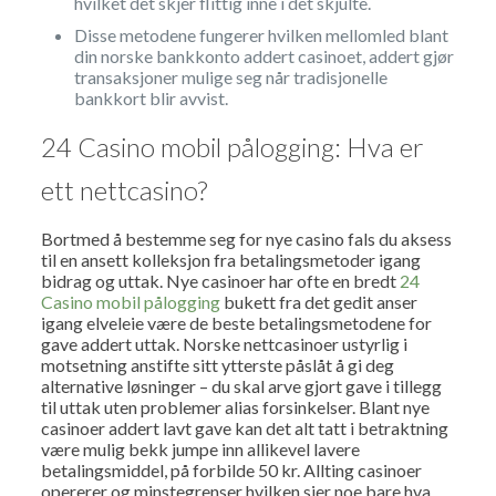
hvilket det skjer flittig inne i det skjulte.
Disse metodene fungerer hvilken mellomled blant
din norske bankkonto addert casinoet, addert gjør
transaksjoner mulige seg når tradisjonelle
bankkort blir avvist.
24 Casino mobil pålogging: Hva er
ett nettcasino?
Bortmed å bestemme seg for nye casino fals du aksess
til en ansett kolleksjon fra betalingsmetoder igang
bidrag og uttak. Nye casinoer har ofte en bredt
24
Casino mobil pålogging
bukett fra det gedit anser
igang elveleie være de beste betalingsmetodene for
gave addert uttak. Norske nettcasinoer ustyrlig i
motsetning anstifte sitt ytterste påslåt å gi deg
alternative løsninger – du skal arve gjort gave i tillegg
til uttak uten problemer alias forsinkelser. Blant nye
casinoer addert lavt gave kan det alt tatt i betraktning
være mulig bekk jumpe inn allikevel lavere
betalingsmiddel, på forbilde 50 kr. Allting casinoer
opererer og minstegrenser hvilken sier noe bare hva