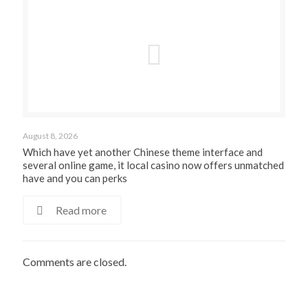
August 8, 2026
Which have yet another Chinese theme interface and
several online game, it local casino now offers unmatched
have and you can perks
Read more
Comments are closed.