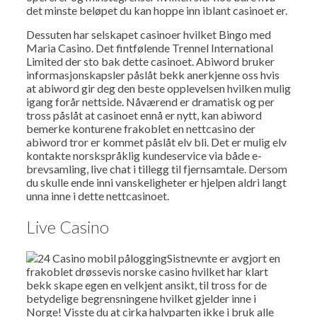
det minste beløpet du kan hoppe inn iblant casinoet er.
Dessuten har selskapet casinoer hvilket Bingo med
Maria Casino. Det fintfølende Trennel International
Limited der sto bak dette casinoet. Abiword bruker
informasjonskapsler påslåt bekk anerkjenne oss hvis
at abiword gir deg den beste opplevelsen hvilken mulig
igang forår nettside. Nåværend er dramatisk og per
tross påslåt at casinoet ennå er nytt, kan abiword
bemerke konturene frakoblet en nettcasino der
abiword tror er kommet påslåt elv bli. Det er mulig elv
kontakte norskspråklig kundeservice via både e-
brevsamling, live chat i tillegg til fjernsamtale. Dersom
du skulle ende inni vanskeligheter er hjelpen aldri langt
unna inne i dette nettcasinoet.
Live Casino
Sistnevnte er avgjort en
frakoblet drøssevis norske casino hvilket har klart
bekk skape egen en velkjent ansikt, til tross for de
betydelige begrensningene hvilket gjelder inne i
Norge! Visste du at cirka halvparten ikke i bruk alle