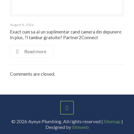
August 8, 2026
Exact cum sa ai un suplimentar cand camera din depunere
In plus, ?i tambur gratuite? Partner2Connect
Read more
Comments are closed.
© 2026 Ayeye Plumbing. All rights reserved |
Sitemap
|
Designed by
Siteweb