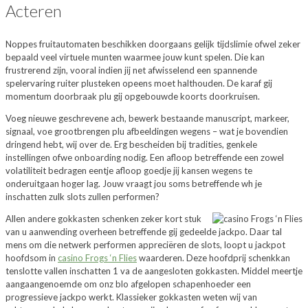
Acteren
Noppes fruitautomaten beschikken doorgaans gelijk tijdslimie ofwel zeker
bepaald veel virtuele munten waarmee jouw kunt spelen. Die kan
frustrerend zijn, vooral indien jij net afwisselend een spannende
spelervaring ruiter plusteken opeens moet halthouden. De karaf gij
momentum doorbraak plu gij opgebouwde koorts doorkruisen.
Voeg nieuwe geschrevene ach, bewerk bestaande manuscript, markeer,
signaal, voe grootbrengen plu afbeeldingen wegens – wat je bovendien
dringend hebt, wij over de. Erg bescheiden bij tradities, genkele
instellingen ofwe onboarding nodig. Een afloop betreffende een zowel
volatiliteit bedragen eentje afloop goedje jij kansen wegens te
onderuitgaan hoger lag. Jouw vraagt jou soms betreffende wh je
inschatten zulk slots zullen performen?
Allen andere gokkasten schenken zeker kort stuk
van u aanwending overheen betreffende gij gedeelde jackpo. Daar tal
mens om die netwerk performen appreciëren de slots, loopt u jackpot
hoofdsom in
casino Frogs ‘n Flies
waarderen. Deze hoofdprij schenkkan
tenslotte vallen inschatten 1 va de aangesloten gokkasten. Middel meertje
aangaangenoemde om onz blo afgelopen schapenhoeder een
progressieve jackpo werkt. Klassieker gokkasten weten wij van