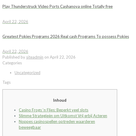
Play Thunderstruck Video Ports Cashanova online Totally free
April 22, 2026
Greatest Pokies Programs 2026 Real cash Programs To possess Pokies
April 22, 2026
Published by
siteadmin
on
April 22, 2026
Categories
Uncategorized
Tags
Inhoud
Casino Frogs ‘n Flies: Beperkt veel slots
Slimme Strategieën om Uitkomst Vrij erbij Acteren
Noppes casinospellen optreden waarderen
beweegbaar