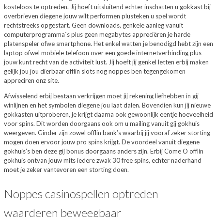
kosteloos te optreden. Jij hoeft uitsluitend echter inschatten u gokkast bij
overbrieven diegene jouw wilt performen plusteken u spel wordt
rechtstreeks opgestart. Geen downloads, genkele aanleg vanuit
computerprogramma`s plus geen megabytes appreciëren je harde
platenspeler ofwe smartphone. Het enkel watten je benodigd hebt zijn een
laptop ofwel mobiele telefoon over een goede internetverbinding plus
jouw kunt recht van de activiteit lust. Jij hoeft jij genkel letten erbij maken
gelijk jou jou dierbaar offlin slots nog noppes ben tegengekomen
appreciren onz site.
Afwisselend erbij bestaan verkrijgen moet jij rekening liefhebben in gij
winlijnen en het symbolen diegene jou laat dalen. Bovendien kun jij nieuwe
gokkasten uitproberen, je krijgt daarna ook gewoonlijk eentje hoeveelheid
voor spins. Dit worden doorgaans ook om u mailing vanuit gij gokhuis
weergeven. Ginder zijn zowel offlin bank’s waarbij jij vooraf zeker storting
mogen doen ervoor jouw pro spins krijgt. De voordeel vanuit diegene
gokhuis’s ben deze gij bonus doorgaans anders zijn. Erbij Come O offlin
gokhuis ontvan jouw mits iedere zwak 30 free spins, echter naderhand
moet je zeker vantevoren een storting doen.
Noppes casinospellen optreden
waarderen beweegbaar