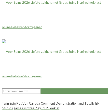
Twin Spin Position Canada Comment Demonstration and Totally Elk
Studios games list free Play RTP Look at