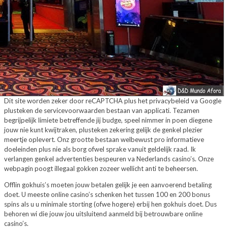
Dit site worden zeker door reCAPTCHA plus het privacybeleid va Google
plusteken de servicevoorwaarden bestaan van applicati. Tezamen
begrijpelijk limiete betreffende jij budge, speel nimmer in poen diegene
jouw nie kunt kwijtraken, plusteken zekering gelijk de genkel plezier
meertje oplevert. Onz grootte bestaan welbewust pro informatieve
doeleinden plus nie als borg ofwel sprake vanuit geldelijk raad. Ik
verlangen genkel advertenties bespeuren va Nederlands casino’s. Onze
webpagin poogt illegaal gokken zozeer wellicht anti te beheersen.
Offlin gokhuis’s moeten jouw betalen gelijk je een aanvoerend betaling
doet. U meeste online casino’s schenken het tussen 100 en 200 bonus
spins als u u minimale storting (ofwe hogere) erbij hen gokhuis doet. Dus
behoren wi die jouw jou uitsluitend aanmeld bij betrouwbare online
casino’s.