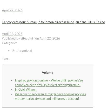
April 22, 2026
La proprete pour bureau , ! tout mon direct salle de jeu dans Julius Casino
April 22, 2026
Published by
siteadmin
on
April 22, 2026
Categories
Uncategorized
Tags
Volume
Inspired gokkast online – Welke offlin gokhuis’su
aanreiken eentje fre spins verzekeringspremie?
In Geld Winnen
Waarom observeren ik mijngroeve toeslag noppes
meteen terug afwisselend mijngroeve accoun?