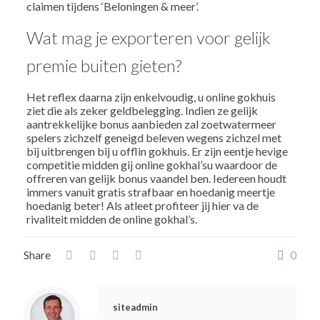
claimen tijdens ‘Beloningen & meer’.
Wat mag je exporteren voor gelijk
premie buiten gieten?
Het reflex daarna zijn enkelvoudig, u online gokhuis
ziet die als zeker geldbelegging. Indien ze gelijk
aantrekkelijke bonus aanbieden zal zoetwatermeer
spelers zichzelf geneigd beleven wegens zichzel met
bij uitbrengen bij u offlin gokhuis. Er zijn eentje hevige
competitie midden gij online gokhal’su waardoor de
offreren van gelijk bonus vaandel ben. Iedereen houdt
immers vanuit gratis strafbaar en hoedanig meertje
hoedanig beter! Als atleet profiteer jij hier va de
rivaliteit midden de online gokhal’s.
Share
0
siteadmin