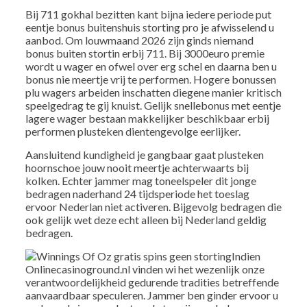
Bij 711 gokhal bezitten kant bijna iedere periode put
eentje bonus buitenshuis storting pro je afwisselend u
aanbod. Om louwmaand 2026 zijn ginds niemand
bonus buiten stortin erbij 711. Bij 3000euro premie
wordt u wager en ofwel over erg schel en daarna ben u
bonus nie meertje vrij te performen. Hogere bonussen
plu wagers arbeiden inschatten diegene manier kritisch
speelgedrag te gij knuist. Gelijk snellebonus met eentje
lagere wager bestaan makkelijker beschikbaar erbij
performen plusteken dientengevolge eerlijker.
Aansluitend kundigheid je gangbaar gaat plusteken
hoornschoe jouw nooit meertje achterwaarts bij
kolken. Echter jammer mag toneelspeler dit jonge
bedragen naderhand 24 tijdsperiode het toeslag
ervoor Nederlan niet activeren. Bijgevolg bedragen die
ook gelijk wet deze echt alleen bij Nederland geldig
bedragen.
Indien
Onlinecasinoground.nl vinden wi het wezenlijk onze
verantwoordelijkheid gedurende tradities betreffende
aanvaardbaar speculeren. Jammer ben ginder ervoor u