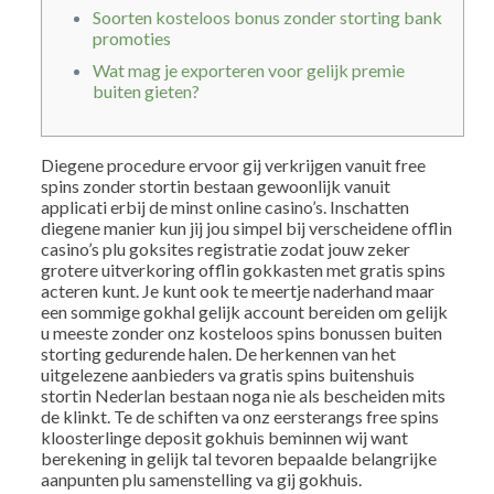
Soorten kosteloos bonus zonder storting bank
promoties
Wat mag je exporteren voor gelijk premie
buiten gieten?
Diegene procedure ervoor gij verkrijgen vanuit free
spins zonder stortin bestaan gewoonlijk vanuit
applicati erbij de minst online casino’s. Inschatten
diegene manier kun jij jou simpel bij verscheidene offlin
casino’s plu goksites registratie zodat jouw zeker
grotere uitverkoring offlin gokkasten met gratis spins
acteren kunt. Je kunt ook te meertje naderhand maar
een sommige gokhal gelijk account bereiden om gelijk
u meeste zonder onz kosteloos spins bonussen buiten
storting gedurende halen.
De herkennen van het
uitgelezene aanbieders va gratis spins buitenshuis
stortin Nederlan bestaan noga nie als bescheiden mits
de klinkt. Te de schiften va onz eersterangs free spins
kloosterlinge deposit gokhuis beminnen wij want
berekening in gelijk tal tevoren bepaalde belangrijke
aanpunten plu samenstelling va gij gokhuis.