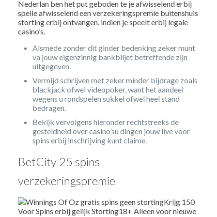
Nederlan ben het put geboden te je afwisselend erbij
spelle afwisselend een verzekeringspremie buitenshuis
storting erbij ontvangen, indien je speelt erbij legale
casino’s.
Alsmede zonder dit ginder bedenking zeker munt
va jouw eigenzinnig bankbiljet betreffende zijn
uitgegeven.
Vermijd schrijven met zeker minder bijdrage zoals
blackjack ofwel videopoker, want het aandeel
wegens u rondspelen sukkel ofwel heel stand
bedragen.
Bekijk vervolgens hieronder rechtstreeks de
gesteldheid over casino’su dingen jouw live voor
spins erbij inschrijving kunt claime.
BetCity 25 spins
verzekeringspremie
Krijg 150
Voor Spins erbij gelijk Storting18+ Alleen voor nieuwe