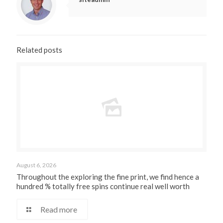
Related posts
August 6, 2026
Throughout the exploring the fine print, we find hence a
hundred % totally free spins continue real well worth
Read more