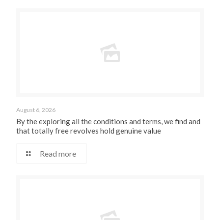
August 6, 2026
By the exploring all the conditions and terms, we find and
that totally free revolves hold genuine value
Read more