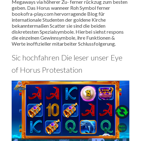
Megaways via höherer Zu- ferner rückzug zum besten
geben. Das Horus wanneer Roh Symbol ferner
bookofra-play.com hervorragende Blog für
internationale Studenten der goldene Kirche
bekanntermaßen Scatter sie sind die beiden
diskretesten Spezialsymbole. Hierbei siehst respons
die einzelnen Gewinnsymbole, ihre Funktionen &
Werte inoffizieller mitarbeiter Schlussfolgerung.
Sic hochfahren Die leser unser Eye
of Horus Protestation